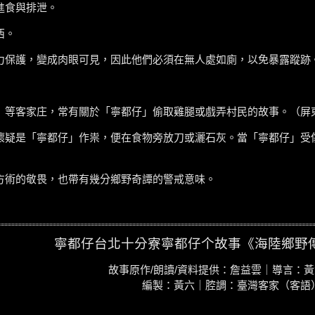
進食與排泄。
西。
力保護，變成肉眼可見，因此他們必須在無人處如廁，以免暴露蹤跡
）等客家庄，常有關於「寧都仔」偷取雞腿或戲弄村民的故事。（屏
懷疑是「寧都仔」作祟，便在食物旁放刀或灑石灰。當「寧都仔」受
方術的敬畏，也帶有幾分鄉野奇譚的警戒意味。
寧都仔台北十分寮寧都仔个故事《海陸鄉野傳奇(
故事原作/朗讀/資料提供：詹益雲｜導言：黃六
編製：黃六｜腔調：臺灣客家（客語