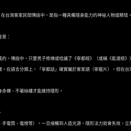
ˊ eˇ）在台灣客家民間傳說中，是指一種具備隱身能力的神祕人物或精
背景：
成的。傳說中，只要男子修煉或唸誦了《寧都經》（或稱《能渡經》
關。在語言分類上，「寧都話」確實屬於客家語（寧龍片），但在台
身赤裸、不著絲縷才能維持隱形。
。
、手電筒、電燈等）。一旦接觸到人造光源，隱形法力就會失效，立