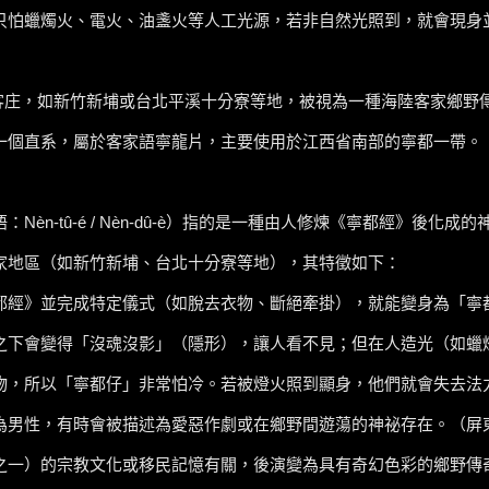
只怕蠟燭火、電火、油盞火等人工光源，若非自然光照到，就會現身
客庄，如新竹新埔或台北平溪十分寮等地，被視為一種海陸客家鄉野傳奇。
一個直系，屬於客家語寧龍片，主要使用於江西省南部的寧都一帶。
èn-tû-é / Nèn-dû-è）指的是一種由人修煉《寧都經》後化成
家地區（如新竹新埔、台北十分寮等地），其特徵如下：
都經》並完成特定儀式（如脫去衣物、斷絕牽掛），就能變身為「寧
之下會變得「沒魂沒影」（隱形），讓人看不見；但在人造光（如蠟
物，所以「寧都仔」非常怕冷。若被燈火照到顯身，他們就會失去法
為男性，有時會被描述為愛惡作劇或在鄉野間遊蕩的神祕存在。（屏
之一）的宗教文化或移民記憶有關，後演變為具有奇幻色彩的鄉野傳