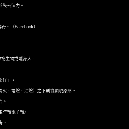
並失去法力。
（Facebook）
的神祕生物或隱身人。
都仔」。
燭火、電燈、油燈）之下則會顯現原形。
力。
東時報電子報）
奇。