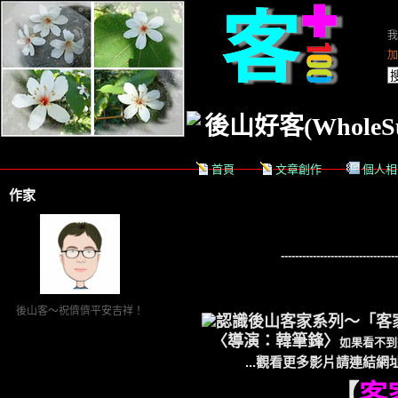
我的
加
後山好客(WholeSu
首頁
文章創作
個人相
作家
---------------------------------
後山客～祝儕儕平安吉祥！
認識後山客家系列～「客
〈導演：韓筆鋒〉
如果看不到
...觀看更多影片請連結網址.
【
客