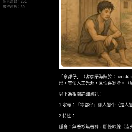
留言篇數：251
被推薦數：
39
「寧都仔」（客家語海陸腔：nen 
形，害怕人工光源，且性喜寒冷。（屏
以下為相關詳細資訊：
1.定義：「寧都仔」係人變个（是
2.特性：
隱身：無著衫無著褲，斷條紗線（沒