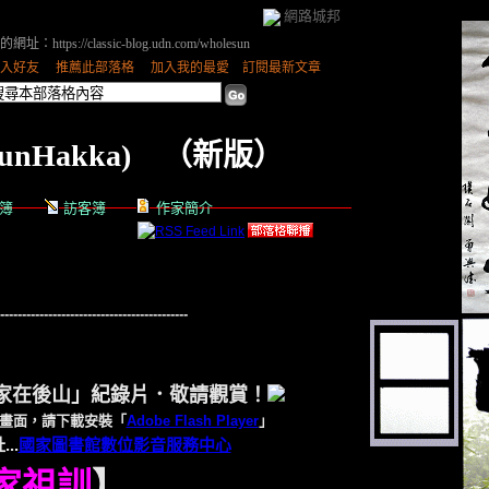
網路城邦
網址：https://classic-blog.udn.com/wholesun
入好友
｜
推薦此部落格
｜
加入我的最愛
｜
訂閱最新文章
nHakka)
（
新版
）
簿
訪客簿
作家簡介
-------------------------------------------
家在後山」紀錄片．敬請觀賞！
畫面，請下載安裝「
Adobe Flash Player
」
..
國家圖書館數位影音服務中心
家祖訓
】