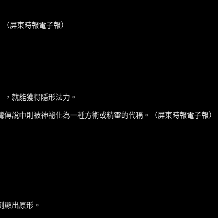
怪。（屏東時報電子報）
），就能獲得隱形法力。
灣傳說中則被神祕化為一種方術或精靈的代稱。（屏東時報電子報）
刻顯出原形。