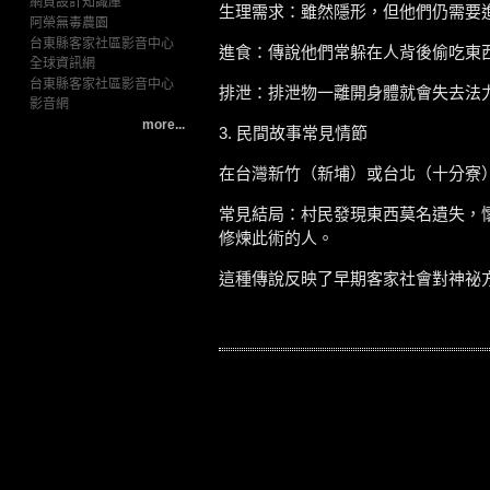
‧
網頁設計知識庫
生理需求：雖然隱形，但他們仍需要
‧
阿榮無毒農園
‧
台東縣客家社區影音中心
進食：傳說他們常躲在人背後偷吃東
全球資訊網
‧
台東縣客家社區影音中心
排泄：排泄物一離開身體就會失去法
影音網
more...
3. 民間故事常見情節
在台灣新竹（新埔）或台北（十分寮
常見結局：村民發現東西莫名遺失，
修煉此術的人。
這種傳說反映了早期客家社會對神祕