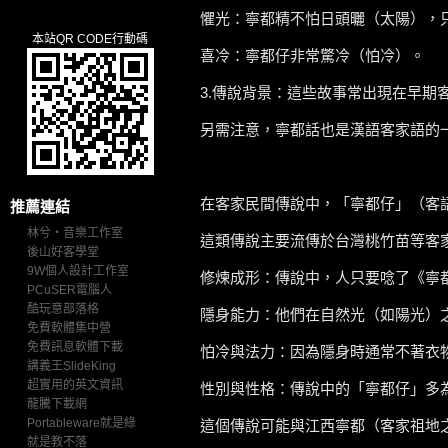
懼光：寧都精不怕日頭曬（太陽），
本站QR CODE行動碼
喜冷：寧都仔非常驚冷（怕冷）。
3.傳說背景：這些故事常出現在早期
另需注意，寧都話也是漢語客家語的
在客家民間傳說中，「寧都仔」（客語：N
推薦連結
‧
林兮‧音樂工作室
這類傳說主要流傳於台灣桃竹苗等客
‧
後山好客學堂
‧
9W個人設計工作室
修煉成形：傳說中，人只要唸了《寧
‧
PCuSER電腦人
‧
酷玩意部落格
隱身能力：他們在自然光（如陽光）
‧
免費軟體集中營
‧
免費訊息軟體下載
怕冷與法力：因為隱身時通常不著衣
‧
講義王SlideKing
‧
超實用的英文資訊
性別與性格：傳說中的「寧都仔」多
‧
龍騰下載網
‧
Portableware就是綠
這個傳說可能與江西寧都（客家祖地
‧
就是教不落