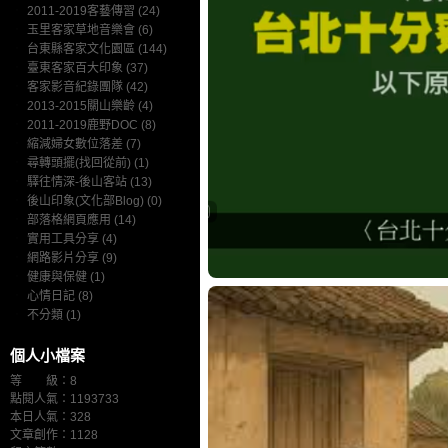
‧
2011-2019客藝傳習 (24)
‧
玉里客家草地音樂會 (6)
‧
台東縣客家文化園區 (144)
‧
臺東客家百大印象 (37)
‧
客家影音紀錄團隊 (42)
‧
2013-2015關山樂齡 (4)
‧
2011-2019鹿野DOC (8)
‧
縮減婦女數位落差 (7)
‧
尋轉頭擺(找回從前) (1)
‧
驛往情深-後山客站 (13)
‧
後山印象(文化部Blog) (0)
‧
部落格網頁應用 (14)
‧
實用工具分享 (4)
‧
網路影片分享 (9)
‧
健康與保健 (1)
‧
心情日記 (8)
‧
不分類 (1)
個人小檔案
等 級：8
點閱人氣：1193733
本日人氣：328
文章創作：1128