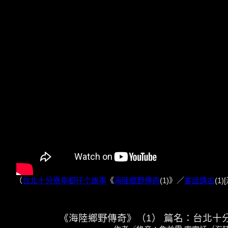
（
台北十分寮寧都仔个故事
《
海陸鄉野傳奇
(1)》／
客話講古
(1
《海陸鄉野傳奇》（1） 篇名：台北十