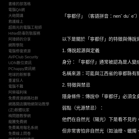
‧
書維的部落格
‧
電腦QA網
「寧都仔」（客語拼音：nenˇ du
‧
大砲開講
‧
救護線上
‧
超兩光的電腦工程師
‧
HiNet防毒防駭服務
以下是關於「寧都仔」的特徵與傳說
‧
阿瑋師的分享
‧
網際學院
1. 傳說起源與定義
‧
電腦修復資源
‧
AVPClub Security
身分：「寧都仔」通常被認為是人變
‧
UDN數位資訊
‧
PChappy資訊網
名稱來源：可能與江西省的寧都縣有
‧
地球的新鮮事
‧
重灌狂人
2. 特徵與禁忌
‧
電腦不難
‧
阿榮福利味
隱身條件：傳說中「寧都仔」必須全
‧
免費資源網路社群
‧
網路開店購物網架站教學
弱點（光源禁忌）：
‧
(正)軟體玩家
‧
梅問題教學網
他們在自然光（陽光）下是看不見的
‧
龍騰免費網
‧
免費萬用報名系統
但非常害怕非自然光（如油燈、蠟燭
‧
免費線上問卷