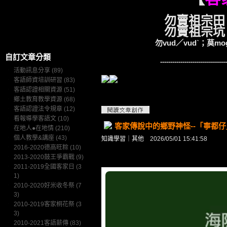
勿賣祖宗田
勿賣祖宗坑
勿vud／vudˋ；莫mog
自訂文章分類
---------------------------------
‧
活動訊息分享 (89)
‧
客語師資培訓研習 (83)
‧
客語認證相關資源 (51)
‧
鄉土教育教學資源 (68)
‧
客語認證法令規章 (12)
‧
看報導學客語文 (10)
客家傳說中的鄉野神怪--「寧都仔」
‧
在地人●在地情 (210)
‧
個人教學&講座 (43)
知識學習
｜
其他
2026/05/01 15:41:58
‧
2016-2020德高旺粽 (10)
‧
2013-2020鼓王爭霸戰 (9)
‧
2011-2019全國客家日 (3
1)
‧
2010-2020好米收冬祭 (7
3)
‧
2010-2019客家桐花祭 (3
3)
‧
2010-2021客語薪傳 (83)