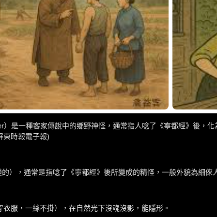
dù er）是一種客家傳說中的鄉野神怪，通常指人唸了《寧都經》後
東時報電子報)
人變的），通常是指唸了《寧都經》後所變成的精怪，一般外貌為細倈
穿衣服，一絲不掛），在自然光下沒魂沒影，能隱形。