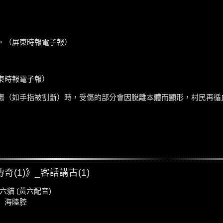
。（屏東時報電子報）
東時報電子報）
傷（如手指被割斷）時，受傷的部分會因脫離本體而顯形，村民再循
1)》_客話講古(1)
貓 (黃六配音)
）海陸腔