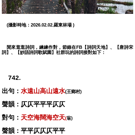
(
攝影時地
：2026.02.02.
羅東林場
)
閒來逛逛詩詞，練練作對，節錄在
FB
【詩詞天地】、【唐詩宋
詞】、【妙語詩詞歌賦園】社群玩的詩詞接對如下
：
742.
出句
：
水遠山高山遠水
(
王鄉村
)
聲韻
：仄仄平平平仄仄
對句：
天空海闊海空天
(
翁
)
聲韻
：平平仄仄仄平平