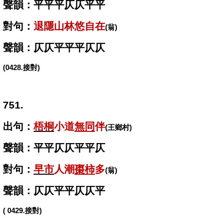
聲韻：平平平仄仄平平
對句：
退隱山林悠自在
(
翁
)
聲韻：仄仄平平平仄仄
(0428.
接對
)
751.
出句
：
梧桐
小道
無同
伴
(
王鄉村
)
聲韻
：平平仄仄平平仄
對句：
早市
人潮
棗柿
多
(
翁
)
聲韻
：仄仄平平仄仄平
( 0429.
接對
)