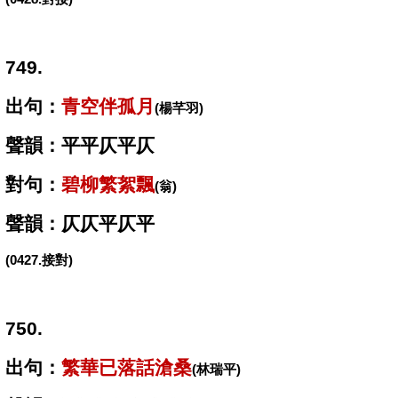
749.
出句：
青空伴孤月
(
楊芊羽
)
聲韻
：平平仄平仄
對句
：
碧柳繁絮飄
(
翁
)
聲韻
：仄仄平仄平
(0427.
接對
)
750.
出句
：
繁華已落話滄桑
(
林瑞平
)