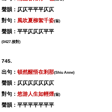
聲韻
：仄仄平平平仄仄
對句：
風吹夏柳絮千姿
(
翁
)
聲韻
：平平仄仄仄平平
(0427.
接對
)
745.
出句
：
頓然醒悟在剎那
(Shiu Anne)
聲韻
：仄仄仄仄仄仄仄
對句：
悠游人生如輕煙
(
翁
)
聲韻
：平平平平平平平