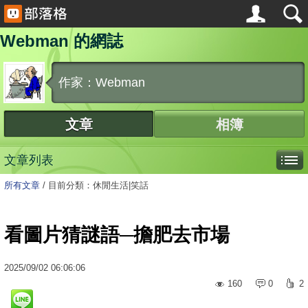
Webman 的網誌
作家：Webman
文章
相簿
文章列表
所有文章
/
目前分類：休閒生活|笑話
看圖片猜謎語─擔肥去市場
2025
/
09
/
02
06:06:06
160
0
2