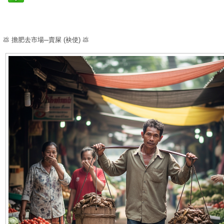
💩 擔肥去市場─賣屎 (袂使) 💩