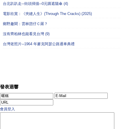
台北趴趴走─街頭掃描─0元購遮陽傘 (4)
電影欣賞：《夾縫人生》(Through The Cracks) (2025)
鄉野趣聞：雲林囝仔Ｃ羅？
沒有齊柏林也能看見台灣 (9)
台灣老照片─1964 年麥克阿瑟公路通車典禮
發表迴響
會員登入