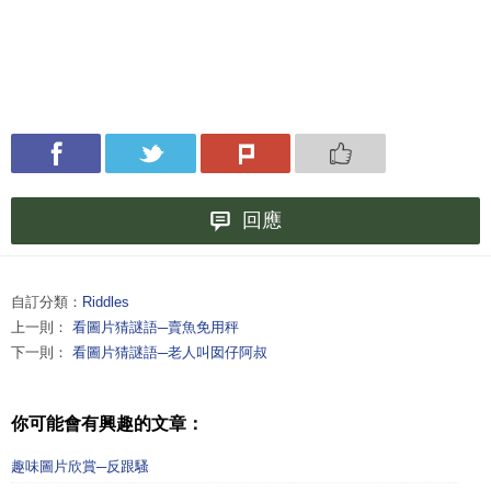
回應
自訂分類：
Riddles
上一則：
看圖片猜謎語─賣魚免用秤
下一則：
看圖片猜謎語─老人叫囡仔阿叔
你可能會有興趣的文章：
趣味圖片欣賞─反跟騷