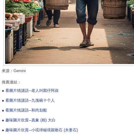
來源：Gemini
推薦連結：
●
看圖片猜謎語─老人叫囡仔阿叔
●
看圖片猜謎語─九塊碗十个人
●
看圖片猜謎語─和尚划船
●
趣味圖片欣賞─真象 (相) 大白
●
趣味圖片欣賞─小琉球秘境親吻石 (夫妻石)