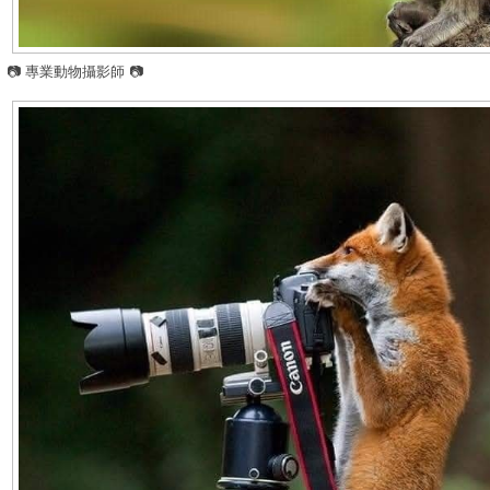
📷 專業動物攝影師 📷