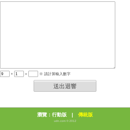
+
=
※ 請計算輸入數字
送出迴響
瀏覽：
行動版
|
傳統版
udn.com © 2012