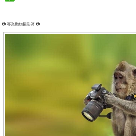
📷 專業動物攝影師 📷