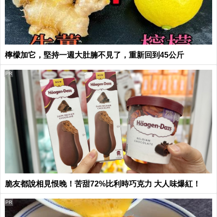
檸檬加它，堅持一週大肚腩不見了，重新回到45公斤
PR
脆友都說相見恨晚！苦甜72%比利時巧克力 大人味爆紅！
PR