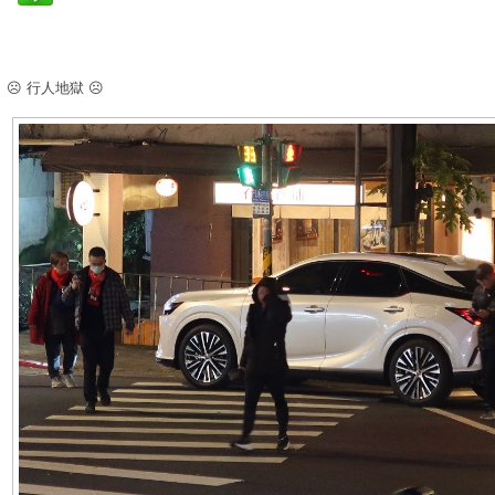
☹️ 行人地獄 ☹️