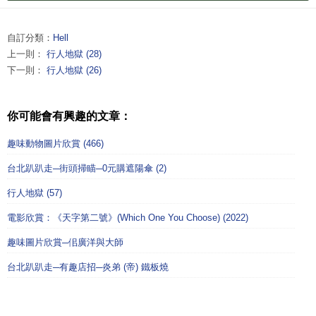
自訂分類：
Hell
上一則：
行人地獄 (28)
下一則：
行人地獄 (26)
你可能會有興趣的文章：
趣味動物圖片欣賞 (466)
台北趴趴走─街頭掃瞄─0元購遮陽傘 (2)
行人地獄 (57)
電影欣賞：《天字第二號》(Which One You Choose) (2022)
趣味圖片欣賞─佀廣洋與大師
台北趴趴走─有趣店招─炎弟 (帝) 鐵板燒