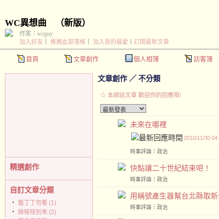
WC異想曲
（
新版
）
作家：wcguy
加入好友
｜
推薦此部落格
｜
加入我的最愛
｜
訂閱最新文章
首頁
文章創作
個人相簿
訪客簿
文章創作
／
不分類
☆ 本網誌文章 歡迎你的回應唷!
未來在哪裡
2010/11/30 04
時事評論
｜
政治
精選創作
快點讓二十世紀結束吧！
時事評論
｜
政治
自訂文章分類
用稱號產生器幫台北縣取新
‧
藍丁丁勿看 (1)
時事評論
｜
政治
‧
綠吱吱別來 (2)