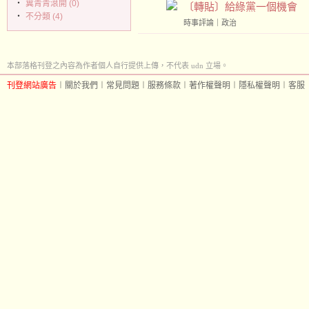
‧
糞青青滾開 (0)
〔轉貼〕給綠黨一個機會
‧
不分類 (4)
時事評論
｜
政治
本部落格刊登之內容為作者個人自行提供上傳，不代表 udn 立場。
刊登網站廣告
︱
關於我們
︱
常見問題
︱
服務條款
︱
著作權聲明
︱
隱私權聲明
︱
客服