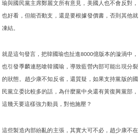
瑜與國民黨主席鄭麗文所有意見，美國人也不會反對，
也好看，但能否動支，還是要根據發價書，否則其他就
凍結。
就是這句發言，把韓國瑜也扯進8000億版本的漩渦中，
也引發季麟連怒嗆韓國瑜，導致藍營內部可能出現分裂
的狀態。趙少康不知反省，還質疑，如果支持黨版的國
民黨立委比較多的話，為什麼黨中央還有黃復興黨部，
這幾天要這樣強力動員，對他施壓？
這些製造內部紛亂的主張，其實大可不必，趙少康不在