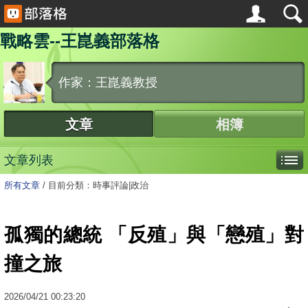
戰略雲--王崑義部落格
作家：王崑義教授
文章
相簿
文章列表
所有文章
/
目前分類：時事評論|政治
孤獨的總統 「反殖」與「戀殖」對
撞之旅
2026
/
04
/
21
00:23:20