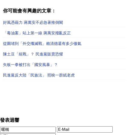
你可能會有興趣的文章：
好風憑藉力 蔣萬安不必急著推倒閣
「毒油案」站上第一線 蔣萬安撥亂反正
從圍堵到「外交殲滅戰」賴清德還有多少傲氣
陳土豆「統戰」？ 民進黨販賣恐懼
矢板一拳被打出「國安風暴」？
民進黨反大陸「民族法」 照映一群紙老虎
發表迴響