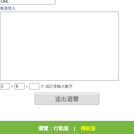
會員登入
+
=
※ 請計算輸入數字
送出迴響
瀏覽：
行動版
|
傳統版