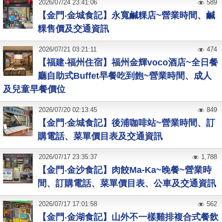
2026
/
07
/
24
23:41:06
589
【金門‧金城食記】永寬鹹粿店~營業時間、鹹
粿售價及交通資訊
2026
/
07
/
21
03:21:11
474
【福建‧福州住宿】福州金輝voco酒店~全日餐
廳自助式Buffet早餐吃到飽~營業時間、成人
及兒童早餐價位
2026
/
07
/
20
02:13:45
849
【金門‧金城食記】後浦咖啡站~營業時間、訂
購電話、菜單價目表及交通資訊
2026
/
07
/
17
23:35:37
1,788
【金門‧金沙食記】肉餃Ma-Ka~晚餐~營業時
間、訂購電話、菜單價目表、公車及交通資訊
2026
/
07
/
17
17:01:58
562
【金門‧金湖食記】山外不一樣雞排複合式餐飲