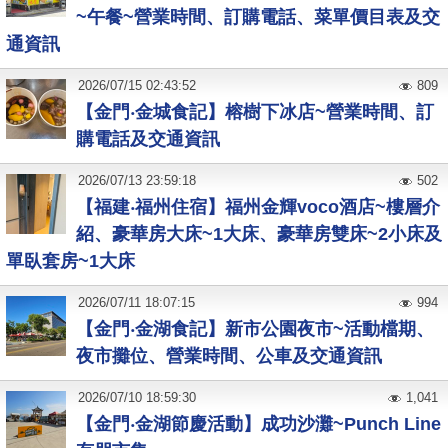
~午餐~營業時間、訂購電話、菜單價目表及交
通資訊
2026
/
07
/
15
02:43:52
809
【金門‧金城食記】榕樹下冰店~營業時間、訂
購電話及交通資訊
2026
/
07
/
13
23:59:18
502
【福建‧福州住宿】福州金輝voco酒店~樓層介
紹、豪華房大床~1大床、豪華房雙床~2小床及
單臥套房~1大床
2026
/
07
/
11
18:07:15
994
【金門‧金湖食記】新市公園夜市~活動檔期、
夜市攤位、營業時間、公車及交通資訊
2026
/
07
/
10
18:59:30
1,041
【金門‧金湖節慶活動】成功沙灘~Punch Line