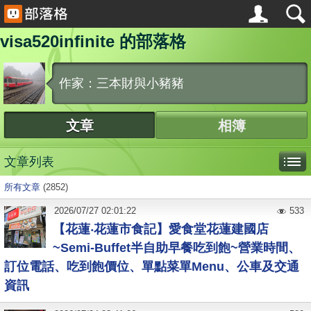
visa520infinite 的部落格
作家：三本財與小豬豬
文章
相簿
文章列表
所有文章
(2852)
2026
/
07
/
27
02:01:22
533
【花蓮‧花蓮市食記】愛食堂花蓮建國店
~Semi-Buffet半自助早餐吃到飽~營業時間、
訂位電話、吃到飽價位、單點菜單Menu、公車及交通
資訊