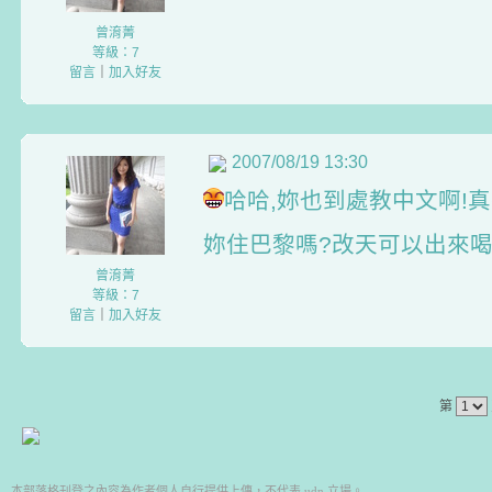
曾淯菁
等級：7
留言
｜
加入好友
2007/08/19 13:30
哈哈,妳也到處教中文啊!真
妳住巴黎嗎?改天可以出來喝
曾淯菁
等級：7
留言
｜
加入好友
第
本部落格刊登之內容為作者個人自行提供上傳，不代表 udn 立場。