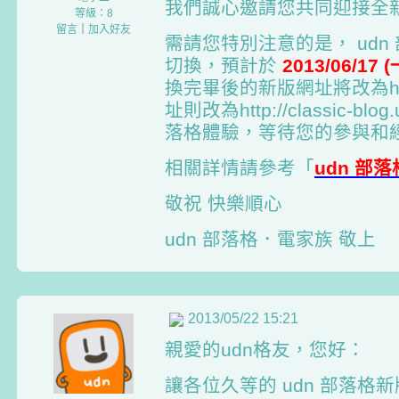
我們誠心邀請您共同迎接全新面
等級：8
留言
｜
加入好友
需請您特別注意的是， ud
切換，預計於
2013/06/17 
換完畢後的新版網址將改為http:/
址則改為http://classic-b
落格體驗，等待您的參與和
相關詳情請參考「
udn 部
敬祝 快樂順心
udn 部落格．電家族 敬上
2013/05/22 15:21
親愛的udn格友，您好：
讓各位久等的 udn 部落格