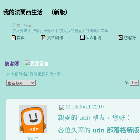
我的法蘭西生活
（
新版
）
作家：Vero
加入好友
｜
推薦此部落格
｜
加入我的最愛
｜
訂閱最新文章
首頁
文章創作
個人相簿
訪客簿
訪客簿
☆ 本部落格訪客簿 歡迎你留言唷!
第
2013/06/11 22:07
親愛的 udn 格友，您好：
各位久等的
udn 部落格新版
電小二