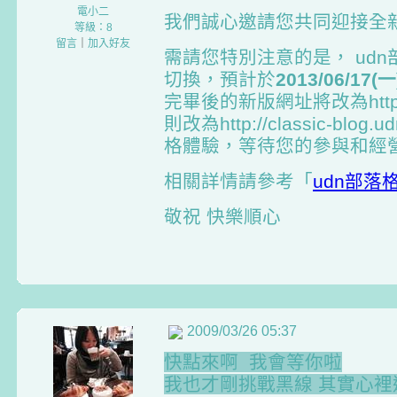
電小二
我們誠心邀請您共同迎接全新
等級：8
留言
｜
加入好友
需請您特別注意的是， ud
切換，預計於
2013/06/17(
完畢後的新版網址將改為http://
則改為http://classic-bl
格體驗，等待您的參與和經
相關詳情請參考「
udn部
敬祝 快樂順心
2009/03/26 05:37
快點來啊 我會等你啦
我也才剛挑戰黑線 其實心裡