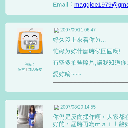
Email：
maggiee1979@gma
2007/09/11 06:47
好久沒上來看你ㄌ...
忙碌ㄉ妳什麼時候回國啊!
有空多拍些照片,讓我知道你
等級：
留言
｜
加入好友
愛妳唷~~~
2007/08/20 14:55
你們是反向操作啊，大家都在r
好的，屆時再寫ｍａｉｌ給