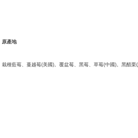
原產地
栽種藍莓、蔓越莓(美國)。覆盆莓、黑莓、草莓(中國)。黑醋栗(