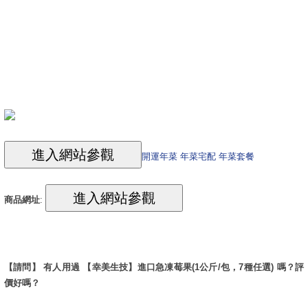
開運年菜 年菜宅配 年菜套餐
商品網址
:
【請問】 有人用過 【幸美生技】進口急凍莓果(1公斤/包，7種任選) 嗎？評
價好嗎？