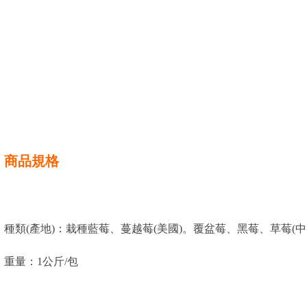
商品規格
種類(產地)：栽種藍莓、蔓越莓(美國)。覆盆莓、黑莓、草莓(中國
重量：1公斤/包