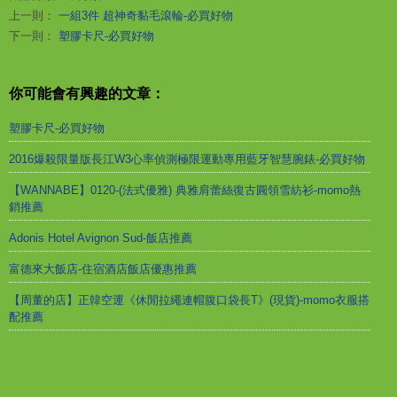
上一則：
一組3件 超神奇黏毛滾輪-必買好物
下一則：
塑膠卡尺-必買好物
你可能會有興趣的文章：
塑膠卡尺-必買好物
2016爆殺限量版長江W3心率偵測極限運動專用藍牙智慧腕錶-必買好物
【WANNABE】0120-(法式優雅) 典雅肩蕾絲復古圓領雪紡衫-momo熱
銷推薦
Adonis Hotel Avignon Sud-飯店推薦
富德來大飯店-住宿酒店飯店優惠推薦
【周董的店】正韓空運《休閒拉繩連帽腹口袋長T》(現貨)-momo衣服搭
配推薦