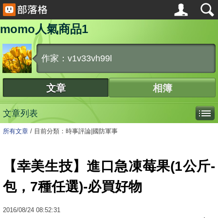
momo人氣商品1
作家：v1v33vh99l
文章
相簿
文章列表
所有文章
/
目前分類：時事評論|國防軍事
【幸美生技】進口急凍莓果(1公斤-
包，7種任選)-必買好物
2016
/
08
/
24
08:52:31