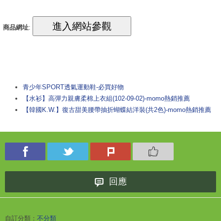
商品網址
:
青少年SPORT透氣運動鞋-必買好物
【水衫】高彈力親膚柔棉上衣組(102-09-02)-momo熱銷推薦
【韓國K.W.】復古甜美腰帶抽折蝴蝶結洋裝(共2色)-momo熱銷推薦
回應
自訂分類：
不分類