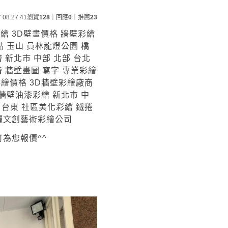
 08:27:41
瀏覽
128
｜回應
0
｜推薦
23
彩繪 3D壁畫價格 牆壁彩繪
點 玉山 員林龍燈公園 橋
 新北市 中部 北部 台北
繪 牆壁畫圖 寫字 專業彩繪
彩繪價格 3D牆壁彩繪廠商
 牆壁油漆彩繪 新北市 中
蓮 台東 社區美化彩繪 鐵捲
百儷文創藝術彩繪公司
可為您報價^^