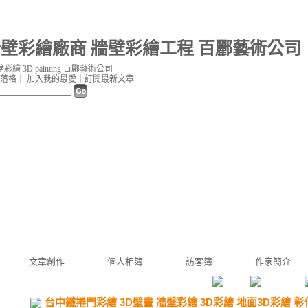
牆壁彩繪廠商 牆壁彩繪工程 百酈藝術公司
繪 3D painting 百酈藝術公司
落格
｜
加入我的最愛
｜
訂閱最新文章
文章創作
個人相簿
訪客簿
作家簡介
台中鐵捲門彩繪 3D壁畫 牆壁彩繪 3D彩繪 地面3D彩繪 彰