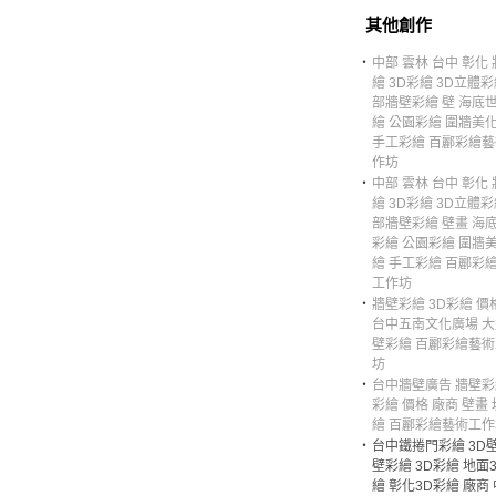
其他創作
‧
中部 雲林 台中 彰化
繪 3D彩繪 3D立體彩
部牆壁彩繪 壁 海底
繪 公園彩繪 圍牆美
手工彩繪 百酈彩繪
作坊
‧
中部 雲林 台中 彰化
繪 3D彩繪 3D立體彩
部牆壁彩繪 壁畫 海
彩繪 公園彩繪 圍牆
繪 手工彩繪 百酈彩
工作坊
‧
牆壁彩繪 3D彩繪 價
台中五南文化廣場 
壁彩繪 百酈彩繪藝
坊
‧
台中牆壁廣告 牆壁彩繪
彩繪 價格 廠商 壁畫
繪 百酈彩繪藝術工作
‧
台中鐵捲門彩繪 3D壁
壁彩繪 3D彩繪 地面
繪 彰化3D彩繪 廠商