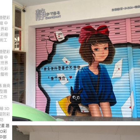
 牆壁彩
繪 中
世界彩
化彩繪
藝術工
 牆壁彩
繪 中
底世界
美化彩
繪藝術
格 廠商
大型牆
術工作
 3D
 堤防彩
坊
畫 牆
3D彩
 中部