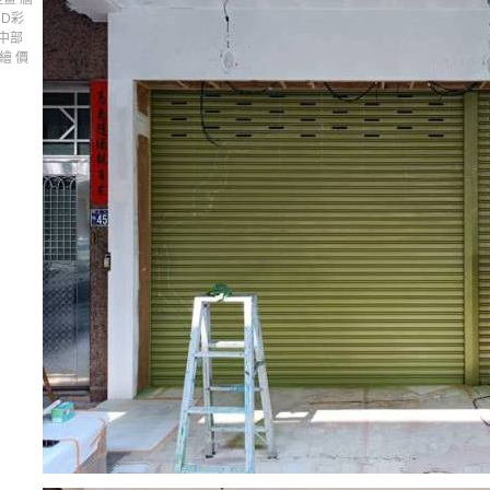
3D彩
 中部
繪 價