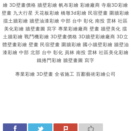
繪 3D壁畫價格 牆壁彩繪 帆布彩繪 彩繪廠商 寺廟3D彩繪
壁畫 九大行星 天花板彩繪 橋墩3d彩繪 民宿壁畫 圍牆彩繪
擋土牆彩繪 牆壁油漆彩繪 中部 台中 彰化 南投 雲林 社區
美化彩繪 牆壁畫圖 寫字 專業彩繪廠商 壁畫 牆壁美化 擋
土牆彩繪 戰鬥機彩繪 3D壁畫價格 3D牆壁彩繪廠商 3D立
體壁畫彩繪 壁畫 民宿壁畫 圍牆彩繪 國小牆壁彩繪 牆壁油
漆彩繪 中部 北部 台中 彰化 員林 南投 雲林 社區美化彩繪
鐵捲門彩繪 牆壁畫圖 寫字
專業彩繪 3D壁畫 全省施工 百酈藝術彩繪公司