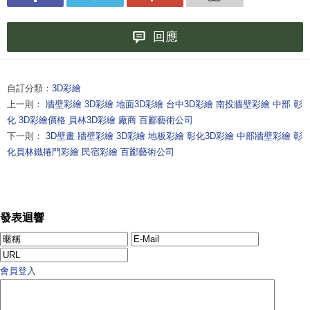
回應
自訂分類：
3D彩繪
上一則：
牆壁彩繪 3D彩繪 地面3D彩繪 台中3D彩繪 南投牆壁彩繪 中部 彰
化 3D彩繪價格 員林3D彩繪 廠商 百酈藝術公司
下一則：
3D壁畫 牆壁彩繪 3D彩繪 地板彩繪 彰化3D彩繪 中部牆壁彩繪 彰
化員林鐵捲門彩繪 民宿彩繪 百酈藝術公司
發表迴響
會員登入