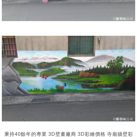
秉持40餘年的專業 3D壁畫廠商 3D彩繪價格 寺廟牆壁彩