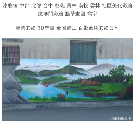
漆彩繪 中部 北部 台中 彰化 員林 南投 雲林 社區美化彩繪
鐵捲門彩繪 牆壁畫圖 寫字
專業彩繪 3D壁畫 全省施工 百酈藝術彩繪公司