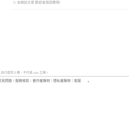
☆ 本網誌文章 歡迎會員回應唷!
行提供上傳，不代表 udn 立場。
常見問題
︱
服務條款
︱
著作權聲明
︱
隱私權聲明
︱
客服