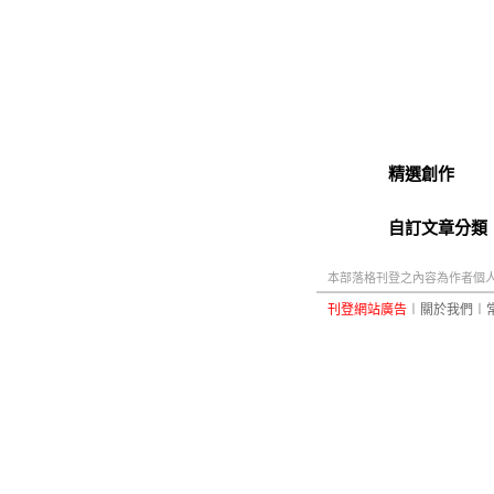
精選創作
自訂文章分類
本部落格刊登之內容為作者個人自
刊登網站廣告
︱
關於我們
︱