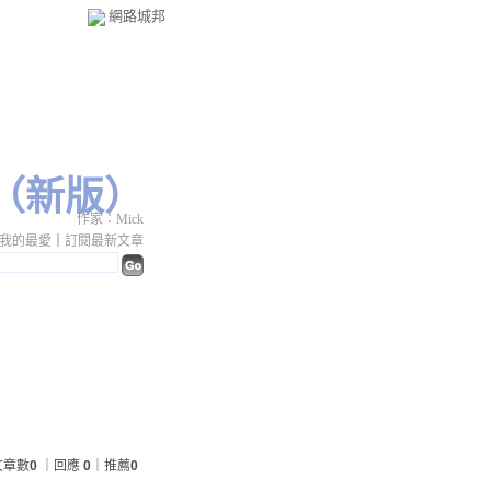
網路城邦
（
新版
）
作家：Mick
我的最愛
｜
訂閱最新文章
文章數
0
｜回應
0
｜推薦
0