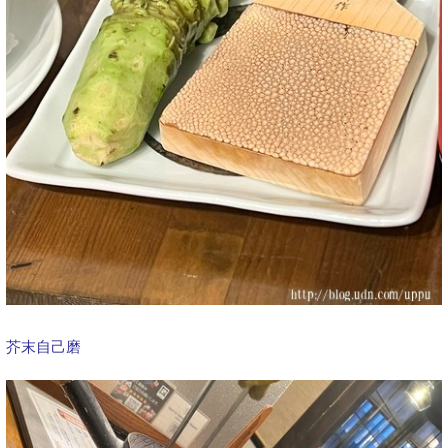
芥末自己磨