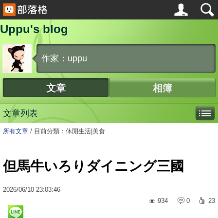
Uppu's blog
作家：uppu
文章
相簿
文章列表
所有文章
/
目前分類：休閒生活|美食
但馬牛いろりダイニング三國
2026
/
06
/
10
23:03:46
934
0
23