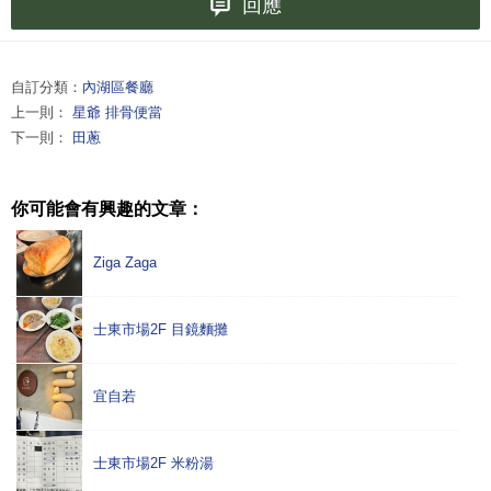
回應
自訂分類：
內湖區餐廳
上一則：
星爺 排骨便當
下一則：
田蔥
你可能會有興趣的文章：
Ziga Zaga
士東市場2F 目鏡麵攤
宜自若
士東市場2F 米粉湯