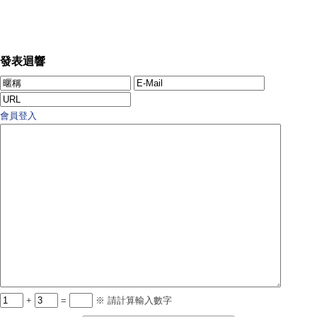
發表迴響
會員登入
+
=
※ 請計算輸入數字