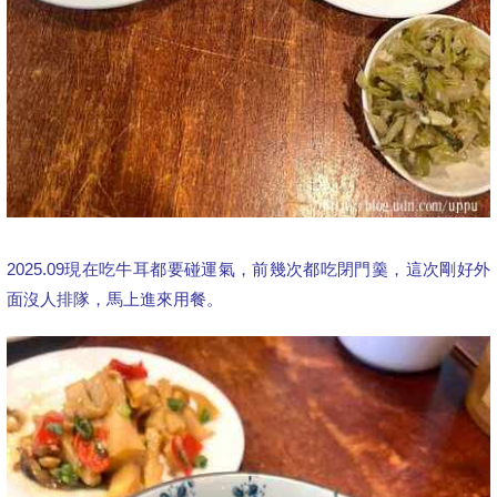
2025.09現在吃牛耳都要碰運氣，前幾次都吃閉門羹，這次剛好外
面沒人排隊，馬上進來用餐。