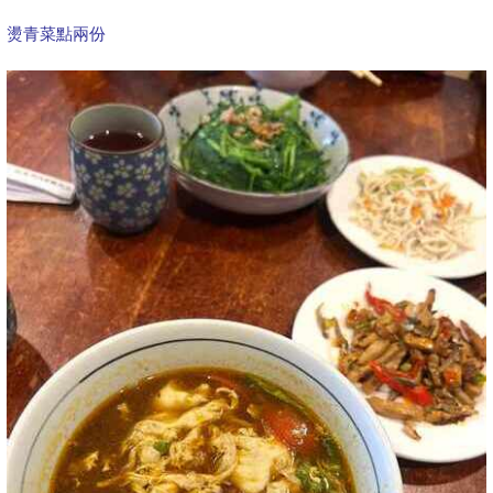
燙青菜點兩份