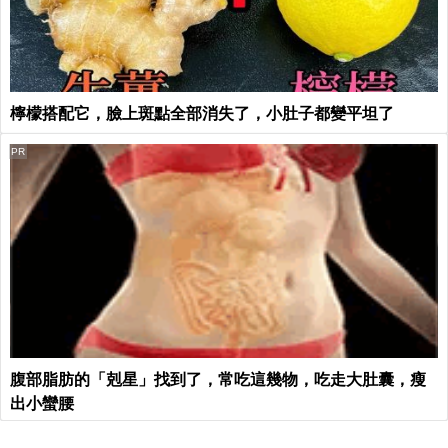
檸檬搭配它，臉上斑點全部消失了，小肚子都變平坦了
PR
腹部脂肪的「剋星」找到了，常吃這幾物，吃走大肚囊，瘦
出小蠻腰