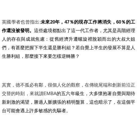
英國學者也曾指出:
未來20年，47％的現存工作將消失，60％的工
作還沒被發明。
這些處境都點出了這一代工作者，尤其是高階經理
人的存在與成就焦慮：從舊經濟升遷螺旋裡脫穎而出的大叔大姐
們，有甚麼把握下半生還是勝利組？若自覺上半生的發展不算是人
生勝利組，那麼接下來要怎樣逆轉勝？
其實，德不孤必有鄰，很個人化的觀察，在傳統尾端和創新前沿正
交替的時刻，來就讀EMBA
的五六年級生，大多懷抱著自覺與期待
新刺激的渴望，勝過人脈擴張的精明盤算，這也暗示了，在這個平
台可能會遇上許多敏感的先驅者。