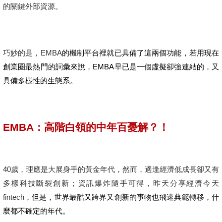
的關鍵外部資源。
巧妙的是，EMBA
的機制平台裡就已具備了這兩個功能，若用現在
創業圈最熱門的詞彙來說，EMBA早已是一個虛擬卻強連結的，又
具備多樣性的生態系。
EMBA
：高階白領的中年百憂解？！
40
歲，理應是大展身手的黃金年代，然而，適逢經濟低成長卻又有
多樣科技斷裂創新；資訊爆炸隨手可得，昨天分享經濟今天
fintech
，但是，世界最酷又跨界又創新的事物也飛速典範轉移，什
麼都不確定的年代。