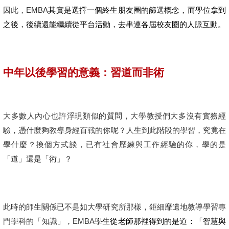
因此，EMBA
其實是選擇一個終生朋友圈的篩選概念，而學位拿到
之後，後續還能繼續從平台活動，去串連各屆校友圈的人脈互動。
中年以後學習的意義：習道而非術
大多數人內心也許浮現類似的質問，大學教授們大多沒有實務經
驗，憑什麼夠教導身經百戰的你呢？人生到此階段的學習，究竟在
學什麼？換個方式談，已有社會歷練與工作經驗的你，學的是
「道」還是「術」？
此時的師生關係已不是如大學研究所那樣，鉅細靡遺地教導學習專
門學科的「知識」，EMBA
學生從老師那裡得到的是道：「智慧與