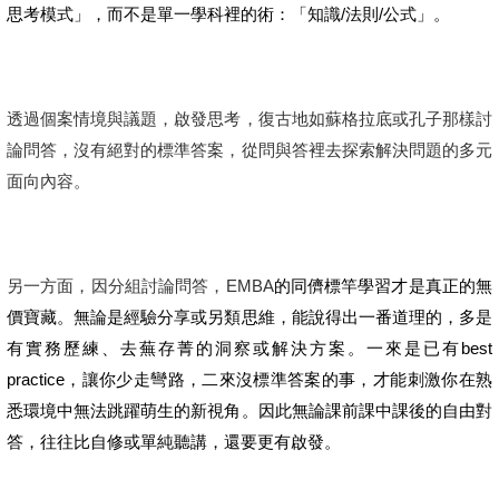
思考模式」，而不是單一學科裡的術：「知識/法則/公式」。
透過個案情境與議題，啟發思考，復古地如蘇格拉底或孔子那樣討
論問答，沒有絕對的標準答案，從問與答裡去探索解決問題的多元
面向內容。
另一方面，因分組討論問答，EMBA
的同儕標竿學習才是真正的無
價寶藏。無論是經驗分享或另類思維，能說得出一番道理的，多是
有實務歷練、去蕪存菁的洞察或解決方案。一來是已有best
practice，讓你少走彎路，二來沒標準答案的事，才能刺激你在熟
悉環境中無法跳躍萌生的新視角。因此無論課前課中課後的自由對
答，往往比自修或單純聽講，還要更有啟發。