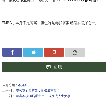
耐？更或者徹底轉型，擁有另一個domain knowledge
的可能？
EMBA
，本身不是答案，但也許是尋找答案過程的選擇之一。
回應
自訂分類：
不分類
上一則：
學習英文要有效，動機最重要！
下一則：
恭喜本校50屆碩士生 正式完成人生大事！