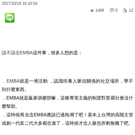
2017
/
10
/
19
16:10:54
1499
0
12
該不該念EMBA
這件事，很多人想的是：
．EMBA
就是一堆活動 ，認識培養人脈拉關係的社交場所，學不
到什麼東西。
．EMBA就是贏家俱樂部嘛，這種菁英主義的制度對普羅社會沒什
麼幫助。
．這時候再去念EMBA應該已過熱潮了吧！基本上台灣的高階主管
或創一代富二代大多都念過了，這時候才念人脈也所剩無幾了吧。