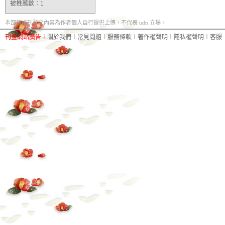
被推薦數：
1
本部落格刊登之內容為作者個人自行提供上傳，不代表 udn 立場。
刊登網站廣告
︱
關於我們
︱
常見問題
︱
服務條款
︱
著作權聲明
︱
隱私權聲明
︱
客服