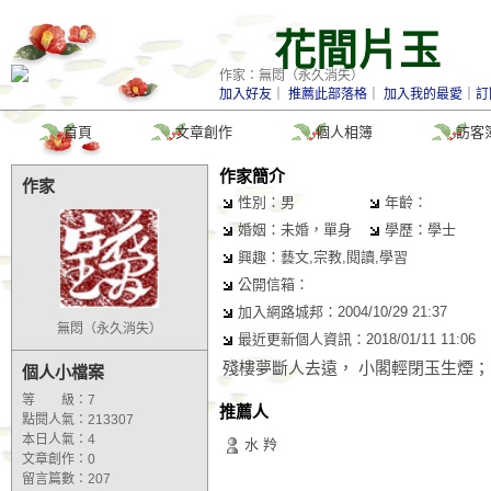
花間片玉
作家：無悶（永久消失）
加入好友
｜
推薦此部落格
｜
加入我的最愛
｜
訂
首頁
文章創作
個人相簿
訪客
作家簡介
作家
性別：男
年齡：
婚姻：未婚，單身
學歷：學士
興趣：藝文,宗教,閱讀,學習
公開信箱：
加入網路城邦：2004/10/29 21:37
無悶（永久消失）
最近更新個人資訊：2018/01/11 11:06
殘樓夢斷人去遠， 小閣輕閉玉生煙；
個人小檔案
等 級：7
推薦人
點閱人氣：213307
本日人氣：4
水 羚
文章創作：0
留言篇數：207