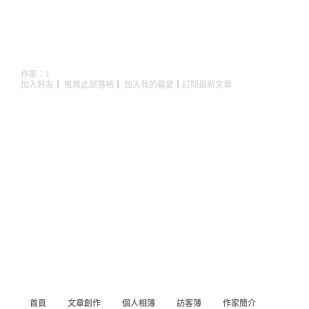
1
（
新版
）
作家：1
加入好友
｜
推薦此部落格
｜
加入我的最愛
｜
訂閱最新文章
首頁
文章創作
個人相簿
訪客簿
作家簡介