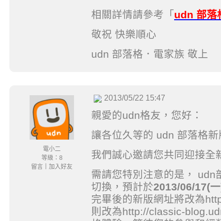
相關詳情請參考「
udn 部
敬祝 快樂順心
udn 部落格．電家族 敬上
2013/05/22 15:47
親愛的udn格友，您好：
讓各位久等的 udn 部落格
電小二
我們誠心邀請您共同迎接全新
等級：8
留言
｜
加入好友
需請您特別注意的是， ud
切換，預計於
2013/06/17(
完畢後的新版網址將改為http://
則改為http://classic-bl