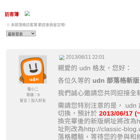
訪客簿
☆ 本部落格訪客簿 歡迎會員留言唷!
2013/06/11 22:01
親愛的 udn 格友，您好：
各位久等的
udn 部落格新版
電小二
我們誠心邀請您共同迎接全新面
等級：8
留言
｜
加入好友
需請您特別注意的是， ud
切換，預計於
2013/06/17 
換完畢後的新版網址將改為http:/
址則改為http://classic-b
落格體驗，等待您的參與和