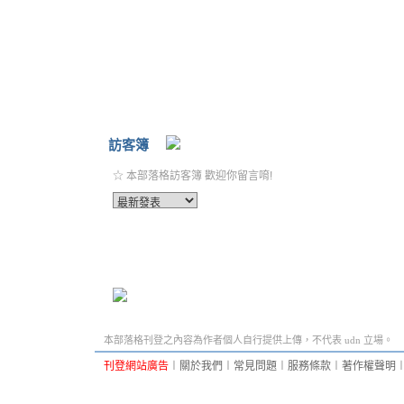
訪客簿
☆ 本部落格訪客簿 歡迎你留言唷!
本部落格刊登之內容為作者個人自行提供上傳，不代表 udn 立場。
刊登網站廣告
︱
關於我們
︱
常見問題
︱
服務條款
︱
著作權聲明