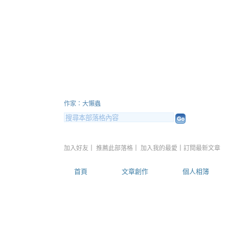
大懶蟲用心看世界
（
作家：大懶蟲
加入好友
｜
推薦此部落格
｜
加入我的最愛
｜
訂閱最新文章
首頁
文章創作
個人相簿