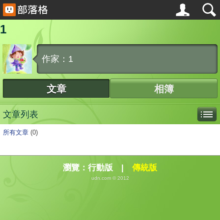
1
作家：1
文章
相簿
文章列表
所有文章
(0)
瀏覽：
行動版
|
傳統版
udn.com © 2012