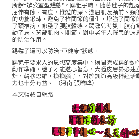
所謂“辦公室型體態”。踢毽子時，隨著毽子的起
屈伸有節、有度，椎體的深、淺層肌及頸前、頸
的功能鍛煉，避免了椎關節的僵化，增強了關節
了頸椎病，修整了腰肢體態。踢毽兒時雙上肢有
動了肩、背部肌肉、關節，對中老年人罹患的肩
的防治作用。
踢毽子還可以防治“亞健康”狀態。
踢毽子要求人的思想高度集中。瞬間完成踢的動
動作準確，毽子才能遂心著意。大腦皮層勢必建
灶，轉移思維，換換腦子，對於調節高級神經活
力也十分有益。 （河南 張曉峰）
本文轉載自網路