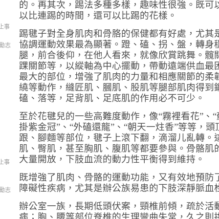
的。再其次，踢法多種多樣，趣味性很強。既可
以比連踢的時間，還可以比踢的花樣。
止事
踢毽子對全身肌肉和骨胳的保健都有好處，尤其
協調運動效果最為顯著。蹬、磕、拐、盤，轉身
勵志
腿，前合後仰，在他人看來，就像欣賞跳舞。髖
踝關節等，以縱軸為中心擺動，帶動遠端供血最
最大的部位，增強了肌肉的力量和相應關節的柔
繞等動作，縫匠肌、膕肌、股肌等腿部肌肉得到
磕、落等，足背肌、足底肌的作用必不可少。
至於花毽兒的一些高難度動作，像“霧裡看花”、“
掛紫金冠”、“外磕還龍”、“朝天一炷香”等等，
跟、腳麵等部位，毽子上滾下翻，滴溜儿亂轉。
肌、臀肌，甚至胸肌、腹肌等都要參與。骨骼肌
大量開放，下肢血流的動力性平衡得到維持。
止事
既增強了肌肉、骨骼的運動功能，又有效地預防
障礙性疾病，尤其是辦公族易患的下肢深靜脈血
勵志
辦公室一族，長期低頭伏案，頸椎前傾，疏於活
病；胸、腰等部位脊椎的生理彎曲失常，久之則