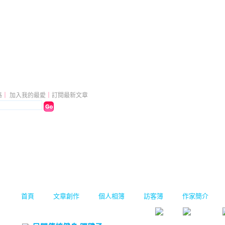
落格
（
新版
）
格
｜
加入我的最愛
｜
訂閱最新文章
首頁
文章創作
個人相簿
訪客簿
作家簡介