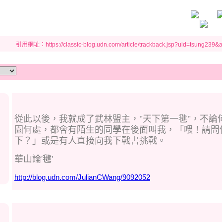
引用網址：https://classic-blog.udn.com/article/trackback.jsp?uid=tsung239
從此以後，我就成了武林盟主，"天下第一毽"，不論
園何處，都會有陌生的同學在後面叫我，「喂！請問
下？」或是有人直接向我下戰書挑戰。
華山論'毽'
http://blog.udn.com/JulianCWang/9092052