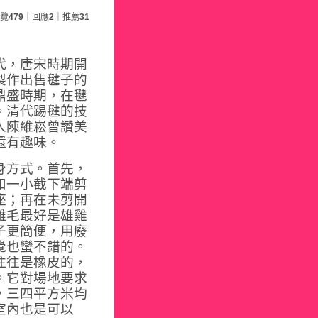
覽
479
｜回應
2
｜推薦
31
代，唐宋時期開
製作出售毽子的
鼎盛時期，在毽
。清代踢毽的技
人陳維崧曾讚美
還有趣味。
身方式。首先，
和一小截下端剪
座；再在未剪開
雞毛最好是雄雞
子更簡便，用廢
覺也蠻不錯的。
往往是橡皮的，
。它對場地要求
，三四平方米均
室內也是可以