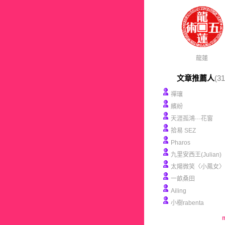
龍蓮
文章推薦人
(31
禪瓖
繽紛
天涯孤鴻···花窗
拾易 SEZ
Pharos
九里安西王(Julian)
太陽微笑〈小鳳女〉
一畝桑田
Ailing
小樹rabenta
m