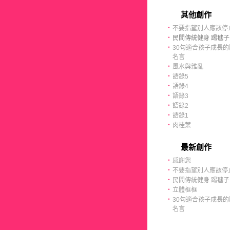
其他創作
‧
不要指望別人應該停
‧
民間傳統健身 踢毽子
‧
30句適合孩子成長的
名言
‧
風水與雜亂
‧
語錄5
‧
語錄4
‧
語錄3
‧
語錄2
‧
語錄1
‧
肉桂葉
最新創作
‧
感謝您
‧
不要指望別人應該停
‧
民間傳統健身 踢毽子
‧
立體框框
‧
30句適合孩子成長的
名言