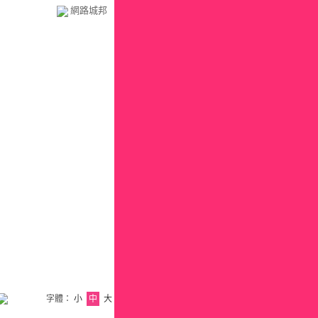
網路城邦
字體：
小
中
大