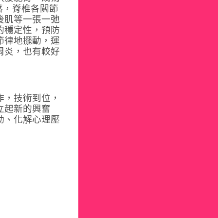
落，脊椎各關節
後肌等一張一弛
的穩定性，預防
節律地擺動，運
周炎，也有較好
作，技術到位，
立起新的興奮
動、化解心理壓