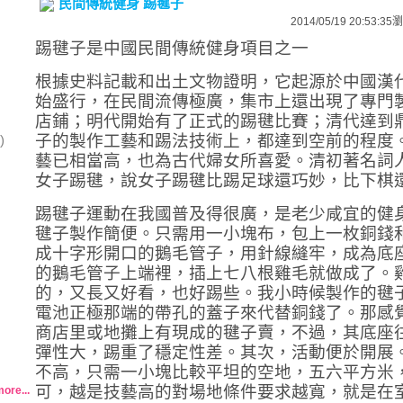
民間傳統健身 踢毽子
2014/05/19 20:53:35
瀏
踢毽子是中國民間傳統健身項目之一
根據史料記載和出土文物證明，它起源於中國漢
始盛行，在民間流傳極廣，集市上還出現了專門
店鋪；明代開始有了正式的踢毽比賽；清代達到
子的製作工藝和踢法技術上，都達到空前的程度
)
藝已相當高，也為古代婦女所喜愛。清初著名詞
女子踢毽，說女子踢毽比踢足球還巧妙，比下棋
踢毽子運動在我國普及得很廣，是老少咸宜的健
毽子製作簡便。只需用一小塊布，包上一枚銅錢
成十字形開口的鵝毛管子，用針線縫牢，成為底
的鵝毛管子上端裡，插上七八根雞毛就做成了。
的，又長又好看，也好踢些。我小時候製作的毽
電池正極那端的帶孔的蓋子來代替銅錢了。那感
商店里或地攤上有現成的毽子賣，不過，其底座
彈性大，踢重了穩定性差。其次，活動便於開展
不高，只需一小塊比較平坦的空地，五六平方米
可，越是技藝高的對場地條件要求越寬，就是在
ore...