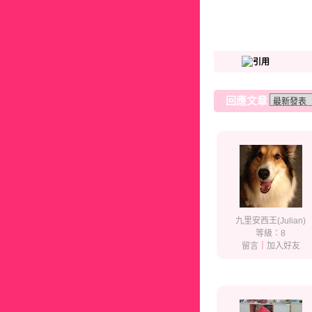
回應文章
九里安西王(Julian)
等級：8
留言
｜
加入好友