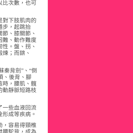
以比次數，也可
是對下肢肌肉的
穩步，起跳抬
關節、膝關節、
困難、動作難度
韌性。
盤、拐、
鍛煉；而錛、
蘇秦背劍”、“倒
頭頂、後背、腳
這時，腰肌、髖
的動靜脈短路枝
了一些血液回流
栓形成等疾病。
動，容易得頸椎
拱腰駝背，成為