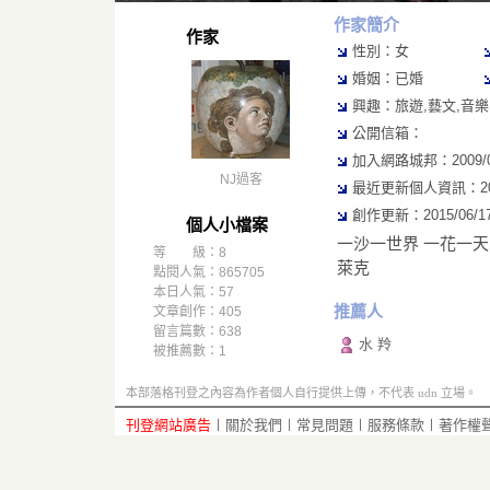
作家簡介
作家
性別：女
婚姻：已婚
興趣：旅遊,藝文,音樂,
公開信箱：
加入網路城邦：2009/08/
NJ過客
最近更新個人資訊：2016/
創作更新：2015/06/17 
個人小檔案
一沙一世界 一花一天堂 掌
等 級：8
萊克
點閱人氣：865705
本日人氣：57
推薦人
文章創作：405
留言篇數：638
水 羚
被推薦數：
1
本部落格刊登之內容為作者個人自行提供上傳，不代表 udn 立場。
刊登網站廣告
︱
關於我們
︱
常見問題
︱
服務條款
︱
著作權