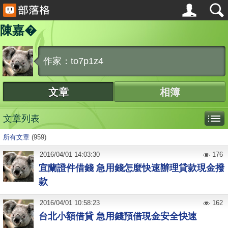
陳嘉�
作家：to7p1z4
文章
相簿
文章列表
所有文章
(959)
2016
/
04
/
01
14:03:30
176
宜蘭證件借錢 急用錢怎麼快速辦理貸款現金撥
款
2016
/
04
/
01
10:58:23
162
台北小額借貸 急用錢預借現金安全快速