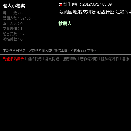
創作更新：2012/05/27 03:09
個人小檔案
我的園地,我來耕耘,愛說什麼,是我的
等 級：6
點閱人氣：52460
推薦人
本日人氣：0
文章創作：1
留言篇數：39
被推薦數：
0
本部落格刊登之內容為作者個人自行提供上傳，不代表 udn 立場。
刊登網站廣告
︱
關於我們
︱
常見問題
︱
服務條款
︱
著作權聲明
︱
隱私權聲明
︱
客服