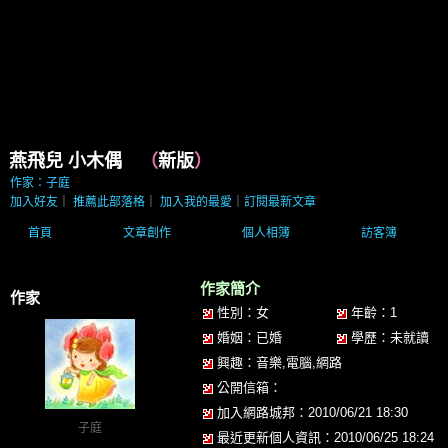
燕飛兒 小木偶
（
新版
）
作家：子庭
加入好友
｜
推薦此部落格
｜
加入我的最愛
｜
訂閱最新文章
首頁
文章創作
個人相簿
訪客簿
作家簡介
作家
性別：女
年齡：1
婚姻：已婚
學歷：未就讀
興趣：音樂,電腦,網路
公開信箱：
加入網路城邦：2010/06/21 18:30
子庭
最近更新個人資訊：2010/06/25 18:24