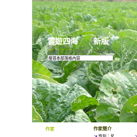
雲遊四海
（
新版
）
作家：小綠人
加入好友
｜
加入我的最愛
｜
訂閱最新文章
首頁
文章創作
作家簡介
作家
性別：女