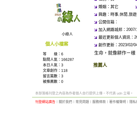
婚姻：其它
興趣：時事,休閒,旅遊,
公開信箱：
加入網路城邦：2007/10/
小綠人
最近更新個人資訊：2025/
個人小檔案
創作更新：2023/02/04 
生命，就像耕作ㄧ樣
等 級：6
點閱人氣：166287
推薦人
本日人氣：3
文章創作：118
留言篇數：3
被推薦數：
0
本部落格刊登之內容為作者個人自行提供上傳，不代表 udn 立場。
刊登網站廣告
︱
關於我們
︱
常見問題
︱
服務條款
︱
著作權聲明
︱
隱私