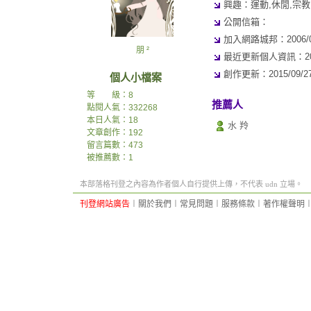
興趣：運動,休閒,宗教
公開信箱：
加入網路城邦：2006/08/
朋 ²
最近更新個人資訊：2008/
創作更新：2015/09/27 
個人小檔案
等 級：8
推薦人
點閱人氣：332268
本日人氣：18
水 羚
文章創作：192
留言篇數：473
被推薦數：
1
本部落格刊登之內容為作者個人自行提供上傳，不代表 udn 立場。
刊登網站廣告
︱
關於我們
︱
常見問題
︱
服務條款
︱
著作權聲明