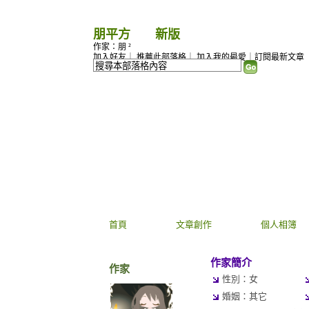
朋平方
（
新版
）
作家：朋 ²
加入好友
｜
推薦此部落格
｜
加入我的最愛
｜
訂閱最新文章
首頁
文章創作
個人相簿
作家簡介
作家
性別：女
婚姻：其它