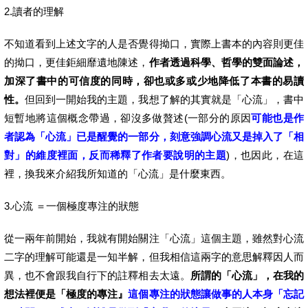
2.讀者的理解
不知道看到上述文字的人是否覺得拗口，實際上書本的內容則更佳
的拗口，更佳鉅細靡遺地陳述，
作者透過科學、哲學的雙面論述，
加深了書中的可信度的同時，卻也或多或少地降低了本書的易讀
性。
但回到一開始我的主題，我想了解的其實就是「心流」，書中
短暫地將這個概念帶過，卻沒多做贅述(一部分的原因
可能也是作
者認為「心流」已是醒覺的一部分，刻意強調心流又是掉入了「相
對」的維度裡面，反而稀釋了作者要說明的主題
)，也因此，在這
裡，換我來介紹我所知道的「心流」是什麼東西。
3.心流 ＝一個極度專注的狀態
從一兩年前開始，我就有開始關注「心流」這個主題，雖然對心流
二字的理解可能還是一知半解，但我相信這兩字的意思解釋因人而
異，也不會跟我自行下的註釋相去太遠。
所謂的「心流」，在我的
想法裡便是「極度的專注』
這個專注的狀態讓做事的人本身「忘記