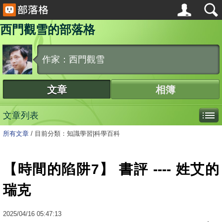
西門觀雪的部落格
作家：西門觀雪
文章
相簿
文章列表
所有文章
/
目前分類：知識學習|科學百科
【時間的陷阱7】 書評 ---- 姓艾的
瑞克
2025
/
04
/
16
05:47:13