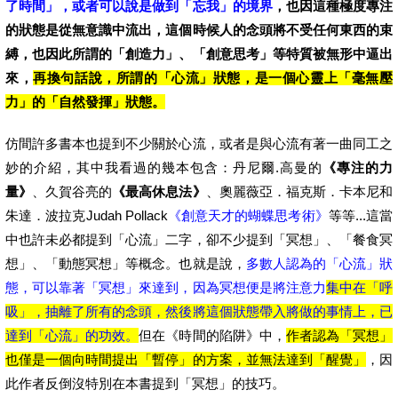
了時間」，或者可以說是做到「忘我」的境界
，也因這種極度專注
的狀態是從無意識中流出，這個時候人的念頭將不受任何東西的束
縛，也因此所謂的「創造力」、「創意思考」等特質被無形中逼出
來，
再換句話說，所謂的「心流」狀態，是一個心靈上「毫無壓
力」的「自然發揮」狀態。
仿間許多書本也提到不少關於心流，或者是與心流有著一曲同工之
妙的介紹，其中我看過的幾本包含：丹尼爾.高曼的
《專注的力
量》
、久賀谷亮的
《最高休息法》
、奧麗薇亞．福克斯．卡本尼和
朱達．波拉克Judah Pollack
《創意天才的蝴蝶思考術》
等等...這當
中也許未必都提到「心流」二字，卻不少提到「冥想」、「餐食冥
想」、「動態冥想」等概念。也就是說，
多數人認為的「心流」狀
態，可以靠著「冥想」來達到，因為冥想便是將注意力
集中在「呼
吸」，抽離了所有的念頭，然後將這個狀態帶入將做的事情上，已
達到「心流」的功效。
但在《時間的陷阱》中，
作者認為「冥想」
也僅是一個向時間提出「暫停」的方案，並無法達到「醒覺」
，因
此作者反倒沒特別在本書提到「冥想」的技巧。