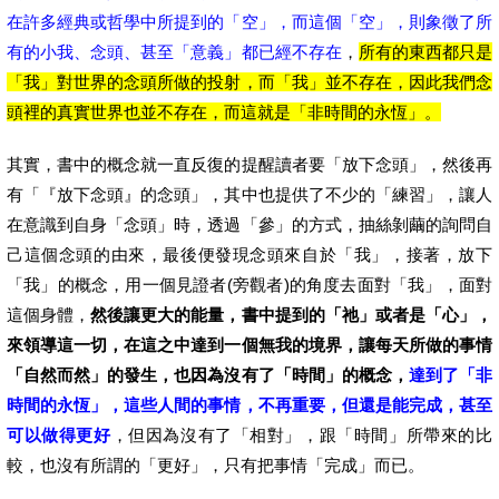
在許多經典或哲學中所提到的「空」，而這個「空」，則象徵了所
有的小我、念頭、甚至「意義」都已經不存在
，
所有的東西都只是
「我」對世界的念頭所做的投射，而「我」並不存在，因此我們念
頭裡的真實世界也並不存在，而這就是「非時間的永恆」。
其實，書中的概念就一直反復的提醒讀者要「放下念頭」，然後再
有「『放下念頭』的念頭」，其中也提供了不少的「練習」，讓人
在意識到自身「念頭」時，透過「參」的方式，抽絲剝繭的詢問自
己這個念頭的由來，最後便發現念頭來自於「我」，接著，放下
「我」的概念，用一個見證者(旁觀者)的角度去面對「我」，面對
這個身體，
然後讓更大的能量，書中提到的「祂」或者是「心」，
來領導這一切，在這之中達到一個無我的境界，讓每天所做的事情
「自然而然」的發生，也因為沒有了「時間」的概念，
達到了「非
時間的永恆」，這些人間的事情，不再重要，但還是能完成，甚至
可以做得更好
，但因為沒有了「相對」，跟「時間」所帶來的比
較，也沒有所謂的「更好」，只有把事情「完成」而已。