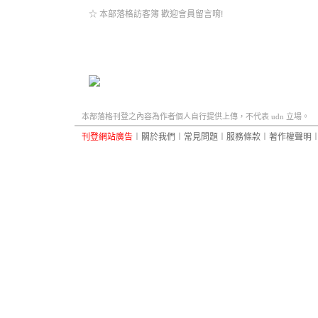
☆ 本部落格訪客簿 歡迎會員留言唷!
本部落格刊登之內容為作者個人自行提供上傳，不代表 udn 立場。
刊登網站廣告
︱
關於我們
︱
常見問題
︱
服務條款
︱
著作權聲明