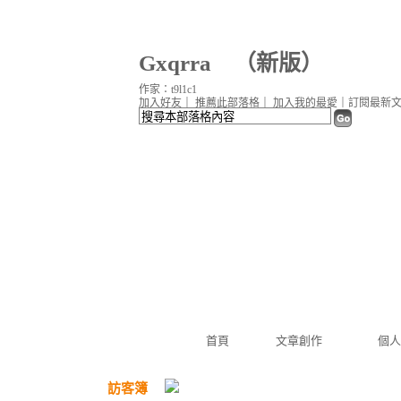
Gxqrra
（
新版
）
作家：t9l1c1
加入好友
｜
推薦此部落格
｜
加入我的最愛
｜
訂閱最新
首頁
文章創作
個人
訪客簿