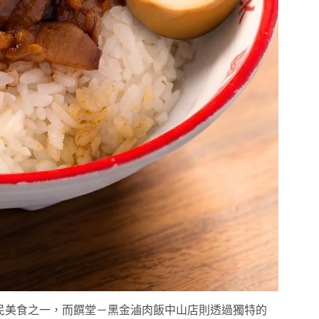
民美食之一，而饌堂－黑金滷肉飯中山店則透過獨特的