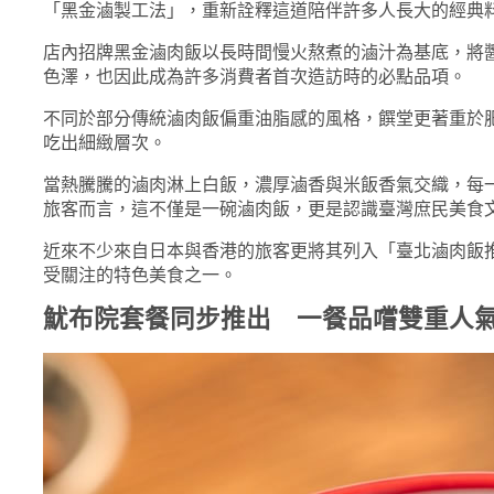
「黑金滷製工法」，重新詮釋這道陪伴許多人長大的經典
店內招牌黑金滷肉飯以長時間慢火熬煮的滷汁為基底，將
色澤，也因此成為許多消費者首次造訪時的必點品項。
不同於部分傳統滷肉飯偏重油脂感的風格，饌堂更著重於
吃出細緻層次。
當熱騰騰的滷肉淋上白飯，濃厚滷香與米飯香氣交織，每
旅客而言，這不僅是一碗滷肉飯，更是認識臺灣庶民美食
近來不少來自日本與香港的旅客更將其列入「臺北滷肉飯
受關注的特色美食之一。
魷布院套餐同步推出 一餐品嚐雙重人