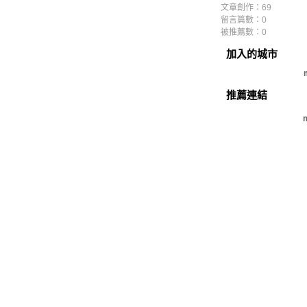
文章創作：69
留言篇數：0
被推薦數：
0
加入的城市
推薦連結
m