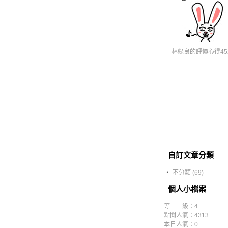
林綠良的評價心得452
自訂文章分類
‧
不分類 (69)
個人小檔案
等 級：4
點閱人氣：4313
本日人氣：0