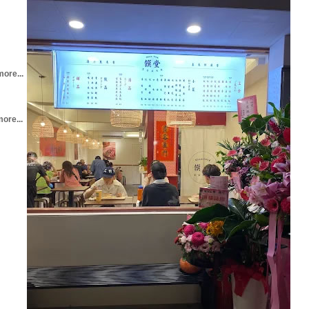
more...
ore...