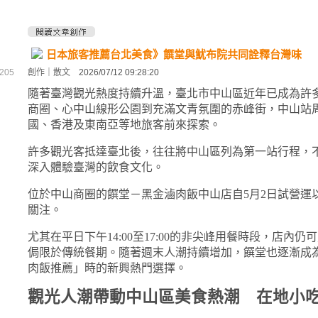
日本旅客推薦台北美食》饌堂與魷布院共同詮釋台灣味
05
創作
｜
散文
2026/07/12 09:28:20
隨著臺灣觀光熱度持續升溫，臺北市中山區近年已成為許
商圈、心中山線形公園到充滿文青氛圍的赤峰街，中山站
國、香港及東南亞等地旅客前來探索。
許多觀光客抵達臺北後，往往將中山區列為第一站行程，
深入體驗臺灣的飲食文化。
位於中山商圈的饌堂－黑金滷肉飯中山店自5月2日試營運
關注。
尤其在平日下午14:00至17:00的非尖峰用餐時段，店
侷限於傳統餐期。隨著週末人潮持續增加，饌堂也逐漸成
肉飯推薦」時的新興熱門選擇。
觀光人潮帶動中山區美食熱潮 在地小