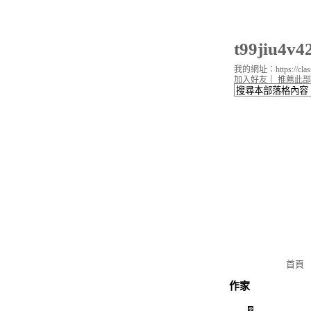
t99jiu4
我的網址：https://classi
加入好友
｜
推薦此部
首頁
作家