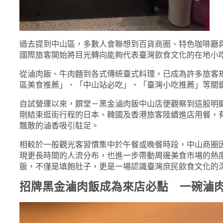
過去提到中山區，多數人會聯想到百貨商圈、特色咖啡廳
國際旅客開始將目光轉向能夠代表臺灣飲食文化的在地小
從滷肉飯、牛肉麵到各式傳統臺式料理，已成為許多旅客
區美食推薦」、「中山站必吃」、「臺灣小吃推薦」等關
自試營運以來，饌堂－黑金滷肉飯中山店便觀察到這股明顯趨勢
剛結束逛街行程的日本、韓國及香港旅客陸續進店用餐，
飄散的滷香吸引駐足。
相較於一般觀光客習慣集中於午餐或晚餐時段，中山商圈
現更長時間的人流分布，也進一步帶動周邊美食市場的熱
飯，不僅是填飽肚子，更是一場認識臺灣庶民飲食文化的
招牌黑金滷肉飯成為來店必點 一碗滷