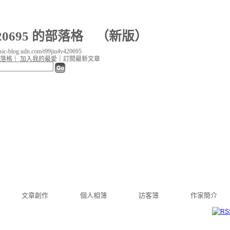
v420695 的部落格
（
新版
）
c-blog.udn.com/t99jiu4v420695
落格
｜
加入我的最愛
｜
訂閱最新文章
文章創作
個人相簿
訪客簿
作家簡介