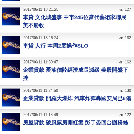
2017
/
06
/
11
18:21:25
127
車貸 文化城盛事 中市245位當代藝術家聯展
美不勝收
2017
/
06
/
11
18:15:24
162
車貸 人行 本周2度操作SLO
2017
/
06
/
11
11:30:47
162
企業貸款 憂油價陸經濟成長減緩 美股開盤下
挫
2017
/
06
/
11
11:24:50
130
企業貸款 開羅大爆炸 汽車炸彈轟國安局已6傷
2017
/
06
/
11
11:18:49
122
房屋貸款 破風票房開紅盤 彭于晏回台謝粉絲