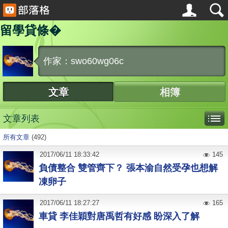
留學貸條�
作家：swo60wg06c
文章
相簿
文章列表
所有文章
(492)
2017
/
06
/
11
18:33:42
145
負債整合 雙管齊下？ 張本渝自然受孕也想解
凍卵子
2017
/
06
/
11
18:27:27
165
車貸 李佳穎對唐禹哲有好感 盼深入了解