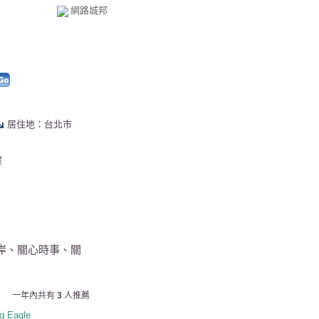
網路城邦
居住地：台北市
健
心兩岸、關心時事、關
一年內共有
3
人推薦
ng Eagle