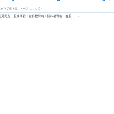
行提供上傳，不代表 udn 立場。
常見問題
︱
服務條款
︱
著作權聲明
︱
隱私權聲明
︱
客服