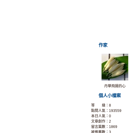
作家
丹華飛揚的心
個人小檔案
等 級：8
點閱人氣：193559
本日人氣：0
文章創作：2
留言篇數：1869
被推薦數：
3