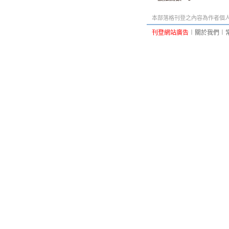
本部落格刊登之內容為作者個人自
刊登網站廣告
︱
關於我們
︱