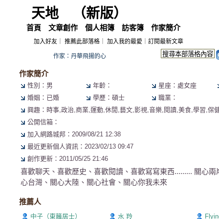
天地
（
新版
）
首頁
文章創作
個人相簿
訪客簿
作家簡介
加入好友
｜
推薦此部落格
｜
加入我的最愛
｜
訂閱最新文章
作家：丹華飛揚的心
作家簡介
性別：男
年齡：
星座：處女座
婚姻：已婚
學歷：碩士
職業：
興趣：時事,政治,商業,運動,休閒,藝文,影視,音樂,閱讀,美食,學習,保
公開信箱：
加入網路城邦：2009/08/21 12:38
最近更新個人資訊：2023/02/13 09:47
創作更新：2011/05/25 21:46
喜歡聊天、喜歡歷史、喜歡閱讀、喜歡寫寫東西......... 關
心台灣、關心大陸、關心社會、關心你我未來
推薦人
中子（東籬居士）
水 羚
Flyi