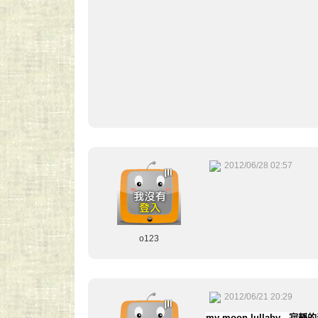
2012/06/28 02:57
o123
2012/06/21 20:29
my moon lullaby - 寂