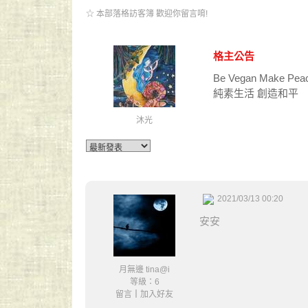
☆ 本部落格訪客簿 歡迎你留言唷!
格主公告
Be Vegan Make Pea
純素生活 創造和平
沐光
2021/03/13 00:20
安安
月無邊 tina@i
等級：6
留言
｜
加入好友