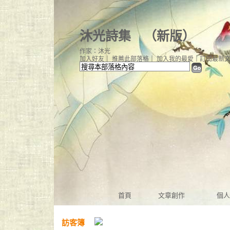
沐光詩集
（
新版
）
作家：沐光
加入好友
｜
推薦此部落格
｜
加入我的最愛
｜
訂閱最新
首頁
文章創作
個人
訪客簿