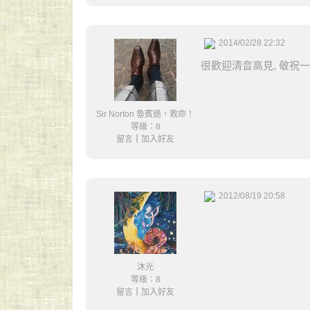
2014/02/28 22:32
很歡迎清音高見, 敬祝
Sir Norton 魯賓遜，救命！
等級：8
留言
｜
加入好友
2012/08/19 20:58
沐光
等級：8
留言
｜
加入好友