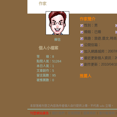
作家
作家簡介
性別：男
婚姻：已婚
興趣：旅遊,藝文,時尚
蘇信
公開信箱：
個人小檔案
加入網路城邦：2007/08/
等 級：8
最近更新個人資訊：2007/
點閱人氣：51264
創作更新：2010/04/10 
本日人氣：1
文章創作：5
留言篇數：95
推薦人
被推薦數：
0
本部落格刊登之內容為作者個人自行提供上傳，不代表 udn 立場。
刊登網站廣告
︱
關於我們
︱
常見問題
︱
服務條款
︱
著作權聲明