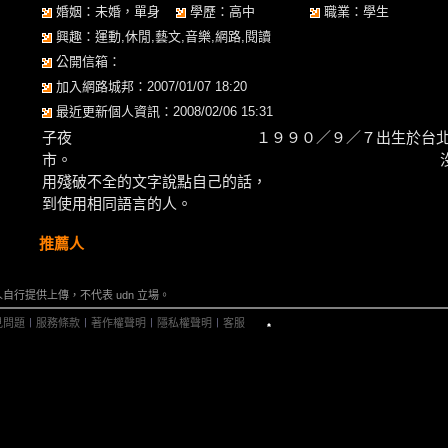
婚姻：未婚，單身
學歷：高中
職業：學生
興趣：運動,休閒,藝文,音樂,網路,閱讀
公開信箱：
加入網路城邦：2007/01/07 18:20
最近更新個人資訊：2008/02/06 15:31
子夜 １９９０／９／７出生於台
市。 沒什麼專長
用殘破不全的文字說點自己的話， 並且
到使用相同語言的人。
推薦人
行提供上傳，不代表 udn 立場。
見問題
︱
服務條款
︱
著作權聲明
︱
隱私權聲明
︱
客服