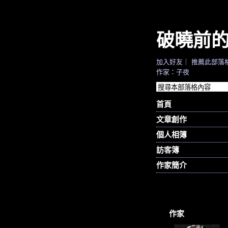
破曉前
加入好友
｜
推薦此部落
作家：子夜
首頁
文章創作
個人相簿
訪客簿
作家簡介
作家