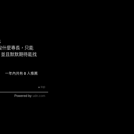
北
，只能
默默期待能找
一年內共有
0
人推薦
▲top
Powered by
udn.com