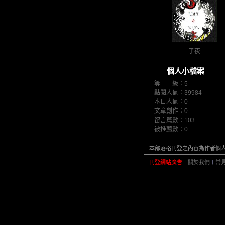
子夜
個人小檔案
等 級：5
點閱人氣：39984
本日人氣：0
文章創作：0
留言篇數：103
被推薦數：
0
本部落格刊登之內容為作者個人自
刊登網站廣告
︱
關於我們
︱
常