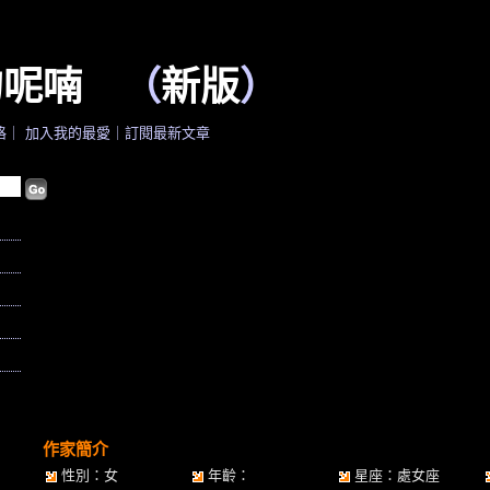
的呢喃
（
新版
）
格
｜
加入我的最愛
｜
訂閱最新文章
作家簡介
性別：女
年齡：
星座：處女座