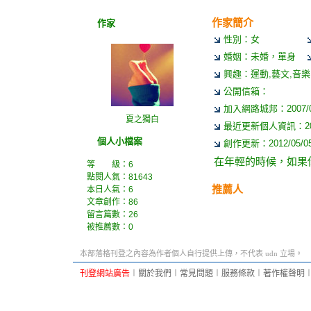
作家簡介
作家
性別：女
婚姻：未婚，單身
興趣：運動,藝文,音樂,
公開信箱：
加入網路城邦：2007/07/
夏之獨白
最近更新個人資訊：2021/
個人小檔案
創作更新：2012/05/05 
在年輕的時候，如果
等 級：6
點閱人氣：81643
推薦人
本日人氣：6
文章創作：86
留言篇數：26
被推薦數：
0
本部落格刊登之內容為作者個人自行提供上傳，不代表 udn 立場。
刊登網站廣告
︱
關於我們
︱
常見問題
︱
服務條款
︱
著作權聲明