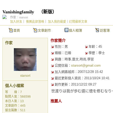
Vanishingfamily
（
新版
）
作家：starsort
加入好友
｜
推薦此部落格
｜
加入我的最愛
｜
訂閱最新文章
首頁
文章創作
個人相簿
訪客簿
作家簡介
作家
性別：男
年齡：45
婚姻：已婚
學歷：學士
興趣：時事,藝文,時尚,學習
公開信箱：
starsort@gmail.com
加入網路城邦：2007/12/28 15:42
starsort
最近更新個人資訊：2011/10/24 10:41
創作更新：2011/12/22 09:27
個人小檔案
世渡りは我が歩む道に徳を修むなりーsta
等 級：7
點閱人氣：566596
推薦人
本日人氣：13
文章創作：445
留言篇數：511