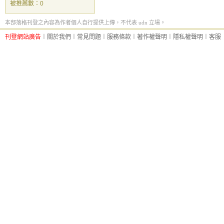
被推薦數：
0
本部落格刊登之內容為作者個人自行提供上傳，不代表 udn 立場。
刊登網站廣告
︱
關於我們
︱
常見問題
︱
服務條款
︱
著作權聲明
︱
隱私權聲明
︱
客服