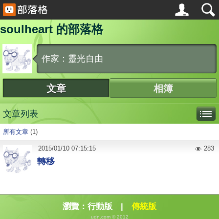
soulheart 的部落格
作家：靈光自由
文章
相簿
文章列表
所有文章
(1)
2015
/
01
/
10
07:15:15
283
轉移
瀏覽：
行動版
|
傳統版
udn.com © 2012