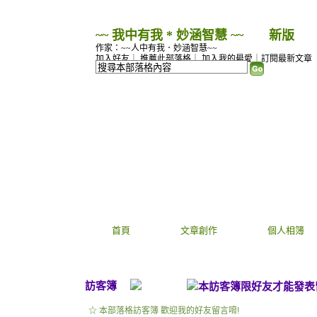
~~ 我中有我 * 妙涵智慧 ~~
（
新版
）
作家：~~人中有我．妙涵智慧~~
加入好友
｜
推薦此部落格
｜
加入我的最愛
｜
訂閱最新文章
首頁
文章創作
個人相簿
訪客簿
☆ 本部落格訪客簿 歡迎我的好友留言唷!