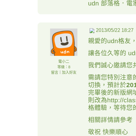
udn 部落格．電
2013/05/22 18:27
親愛的udn格友
讓各位久等的 u
電小二
我們誠心邀請您
等級：8
留言
｜
加入好友
需請您特別注意的
切換，預計於
20
完畢後的新版網址將改
則改為http://cl
格體驗，等待您
相關詳情請參考
敬祝 快樂順心