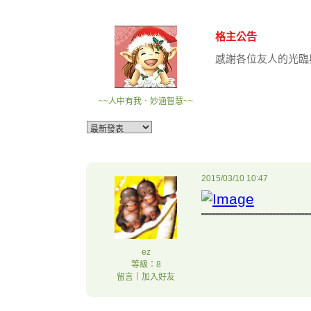
格主公告
感謝各位友人的光臨
~~人中有我．妙涵智慧~~
2015/03/10 10:47
ez
等級：8
留言
｜
加入好友