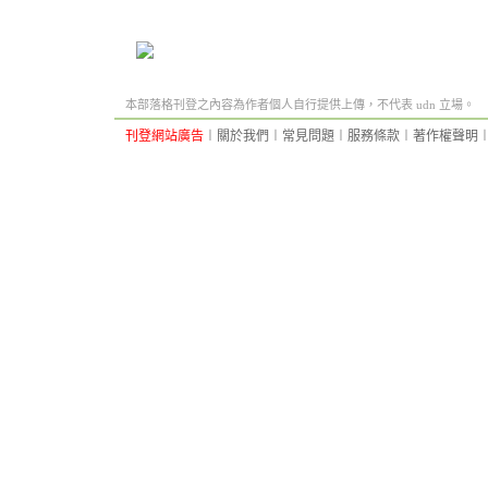
本部落格刊登之內容為作者個人自行提供上傳，不代表 udn 立場。
刊登網站廣告
︱
關於我們
︱
常見問題
︱
服務條款
︱
著作權聲明