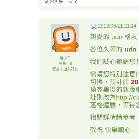
能否再貼一次 ?
2013/06/11 21:14
親愛的 udn 格
各位久等的
ud
電小二
我們誠心邀請您共
等級：8
留言
｜
加入好友
需請您特別注意的
切換，預計於
20
換完畢後的新版網址將
址則改為http://c
落格體驗，等待
相關詳情請參考
敬祝 快樂順心