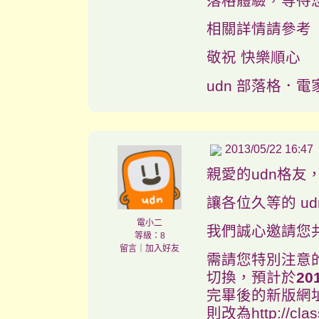
落格體驗，等待
相關詳情請參考
敬祝 快樂順心
udn 部落格．電
2013/05/22 16:47
親愛的udn格友
讓各位久等的 u
電小二
我們誠心邀請您
等級：8
留言
｜
加入好友
需請您特別注意的
切換，預計於
20
完畢後的新版網址將改
則改為http://cl