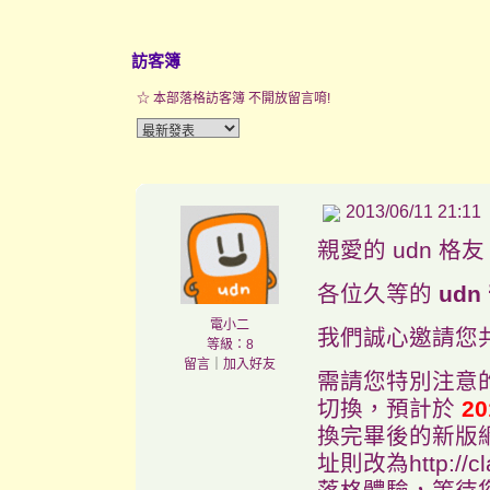
訪客簿
☆ 本部落格訪客簿 不開放留言唷!
2013/06/11 21:11
親愛的 udn 格
各位久等的
ud
電小二
我們誠心邀請您共
等級：8
留言
｜
加入好友
需請您特別注意的
切換，預計於
20
換完畢後的新版網址將
址則改為http://c