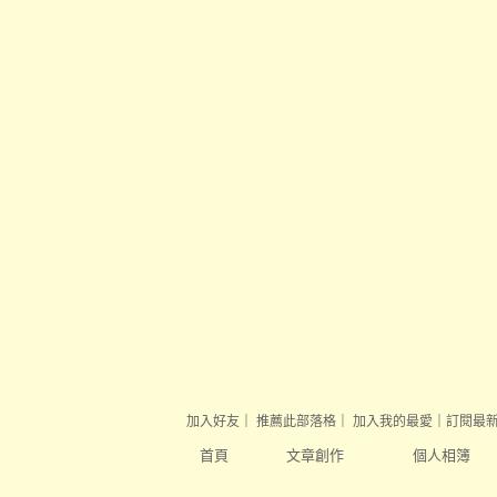
加入好友
｜
推薦此部落格
｜
加入我的最愛
｜
訂閱最
首頁
文章創作
個人相簿