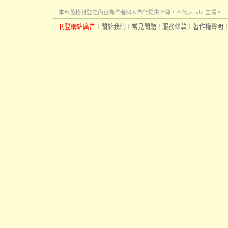
本部落格刊登之內容為作者個人自行提供上傳，不代表 udn 立場。
刊登網站廣告
︱
關於我們
︱
常見問題
︱
服務條款
︱
著作權聲明