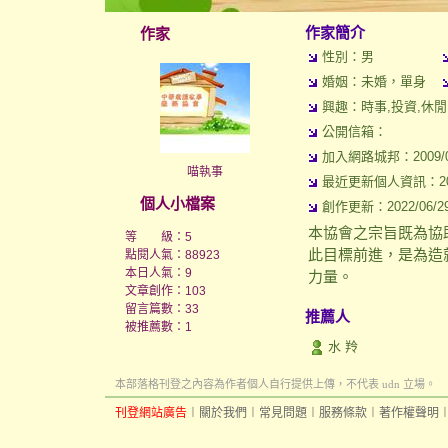
作家簡介
作家
性別：男
婚姻：未婚，單身
興趣：時事,投資,休閒
公開信箱：
加入網路城邦：2009/09/
喵執事
最近更新個人資訊：2018/
個人小檔案
創作更新：2022/06/29 
本協會之宗旨既為協
等 級：5
此目標前進，是為造
點閱人氣：88923
本日人氣：9
力量。
文章創作：103
留言篇數：33
推薦人
被推薦數：
1
水 羚
本部落格刊登之內容為作者個人自行提供上傳，不代表 udn 立場。
刊登網站廣告
︱
關於我們
︱
常見問題
︱
服務條款
︱
著作權聲明