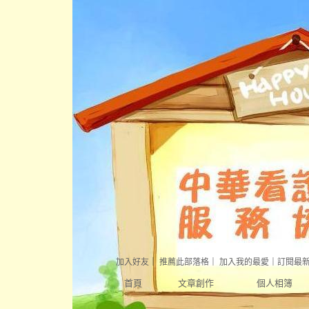
加入好友
｜
推薦此部落格
｜
加入我的最愛
｜
訂閱最
首頁
文章創作
個人相簿