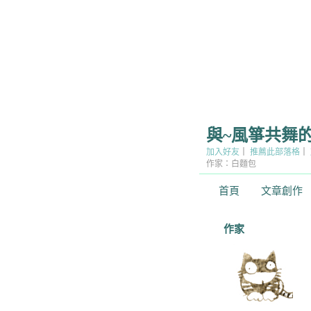
與~風箏共舞
加入好友
｜
推薦此部落格
｜
作家：白麵包
首頁
文章創作
作家