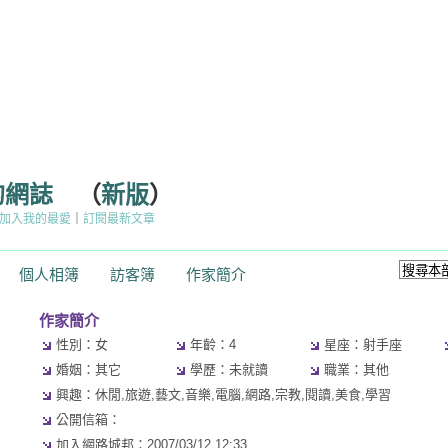
的網誌
（
新版
）
加入我的最愛
｜
訂閱最新文章
個人相簿
訪客簿
作家簡介
作家簡介
性別：女
年齡：4
星座：射手座
婚姻：其它
學歷：未就讀
職業：其他
興趣：休閒,旅遊,藝文,音樂,電腦,網路,宗教,閱讀,美食,學習
公開信箱：
加入網路城邦：2007/03/12 12:33