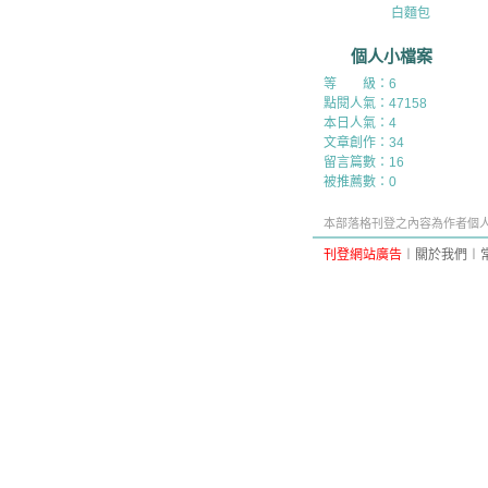
白麵包
個人小檔案
等 級：6
點閱人氣：47158
本日人氣：4
文章創作：34
留言篇數：16
被推薦數：
0
本部落格刊登之內容為作者個人自
刊登網站廣告
︱
關於我們
︱