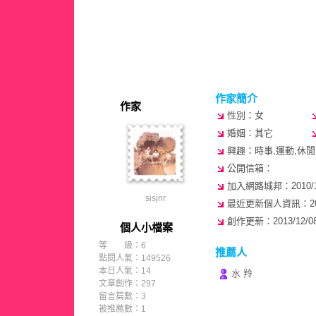
作家簡介
作家
性別：女
婚姻：其它
興趣：時事,運動,休閒,
公開信箱：
加入網路城邦：2010/12/
sisjnr
最近更新個人資訊：2011/
創作更新：2013/12/08 
個人小檔案
等 級：6
推薦人
點閱人氣：149526
本日人氣：14
水 羚
文章創作：297
留言篇數：3
被推薦數：
1