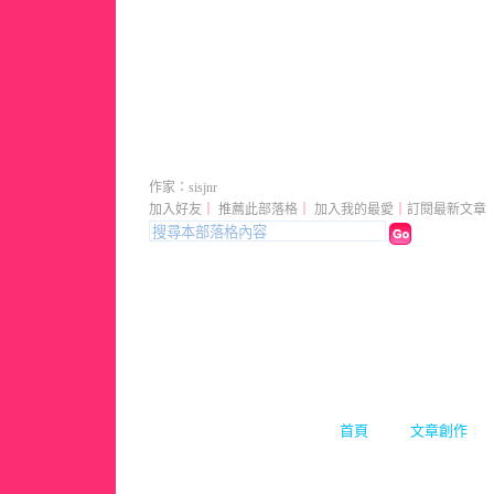
sisjnr 的部落格
（
新版
作家：sisjnr
加入好友
｜
推薦此部落格
｜
加入我的最愛
｜
訂閱最新文章
首頁
文章創作