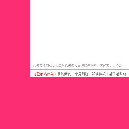
本部落格刊登之內容為作者個人自行提供上傳，不代表 udn 立場。
刊登網站廣告
︱
關於我們
︱
常見問題
︱
服務條款
︱
著作權聲明