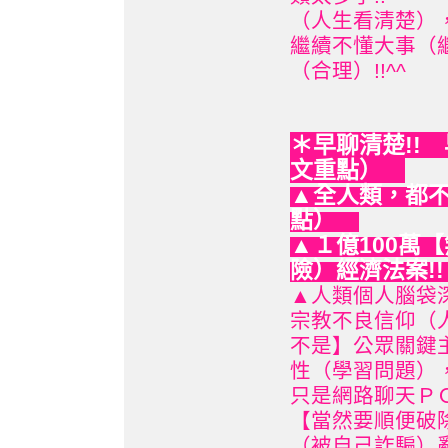
（人生看清楚），
繼續不懂大事（
（合理）!!^^
早聊清楚!!
＊
文重點）
▲全人類，都不
點）
▲１億100萬
險）經濟法案!
▲人類個人腦袋
宗教不良信仰（
不是】公眾關鍵
性（學習問題）
只是網路聊天Ｐ
【當然要順便破
（被自己詐騙）