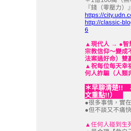
＊
『錢（零壓力）』
https://city.ud
http://classic-
6
▲現代人 → ●智
宗教信仰～變成
法案過好命）雙贏
▲祝每位每天幸福
何人詐騙（人類非
早聊清楚!!
＊
文重點!!）
●很多事情，實在
●但不談又不痛快
▲任何人碰到生死