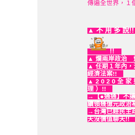
傳遍全世界，１個
▲ 不 用 多 說!
!!
▲ 爛兩岸政治
▲ 任期１年內
經濟法案!!
▲ 2 0 2 0 全 
理 ）!!
→【●通通】不
續領幾億元政治補
→台灣
已經民主
天沒價值聊天!