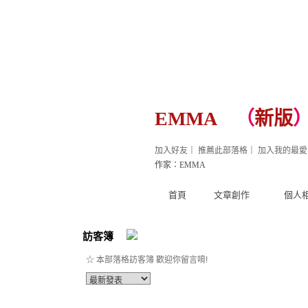
EMMA
（
新版
加入好友
｜
推薦此部落格
｜
加入我的最愛
作家：EMMA
首頁
文章創作
個人
訪客簿
☆ 本部落格訪客簿 歡迎你留言唷!