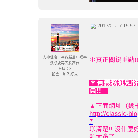
2017/01/17 15:57
人神佛魔上帝各種萬年禍害
＊真正關鍵重點!
沒必要再丟臉萬代
等級：8
留言
｜
加入好友
有義務通知你
＊
員!!
▲下面網址（幾十
http://classic-
7
聊清楚!! 沒什
類太多了!!