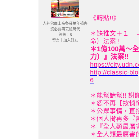
《轉貼!!》
人神佛魔上帝各種萬年禍害
沒必要再丟臉萬代
＊缺推文＋１ 
等級：8
命）法案!!
留言
｜
加入好友
＊1億100萬
力）』法案!!
https://city.ud
http://classic-
6
＊能幫請幫!! 謝謝
＊恕不再【按悄悄
＊公眾事情，直接
＊個人揹再多『黑
＊『全人類最厲害
＊全人類最厲害