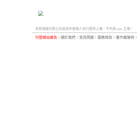
本部落格刊登之內容為作者個人自行提供上傳，不代表 udn 立場。
刊登網站廣告
︱
關於我們
︱
常見問題
︱
服務條款
︱
著作權聲明