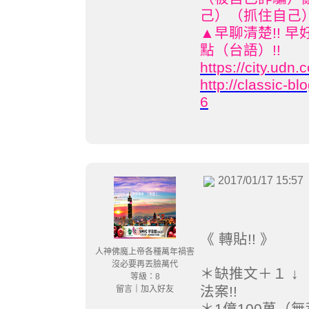
己）（抓住自己
▲早聊清楚!! 早
點（台語）!!
https://city.ud
http://classic-
6
2017/01/17 15:57
《 轉貼!! 》
人神佛魔上帝各種萬年禍害
沒必要再丟臉萬代
缺推文＋１ 
＊
等級：8
法案!!
留言
｜
加入好友
1億100萬