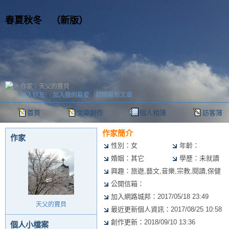
春夏秋冬
（
新版
）
作家：天父的寶貝
加入好友
｜
加入我的最愛
｜
訂閱最新文章
首頁
文章創作
個人相簿
訪客簿
作家簡介
作家
性別：女
年齡：
婚姻：其它
學歷：未就讀
興趣：旅遊,藝文,音樂,宗教,閱讀,保健
公開信箱：
加入網路城邦：2017/05/18 23:49
天父的寶貝
最近更新個人資訊：2017/08/25 10:58
創作更新：2018/09/10 13:36
個人小檔案