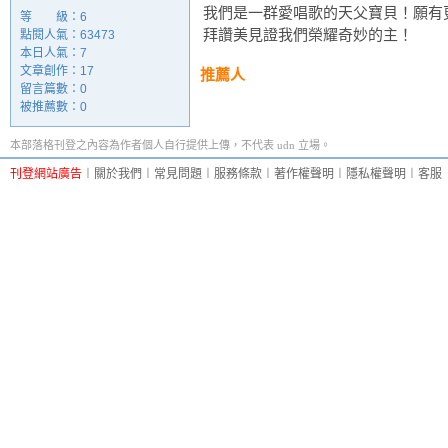
我們是一群愛唱歌的天父寶貝！願有
等 級：6
拜讚美見證我們榮耀奇妙的主！
點閱人氣：63473
本日人氣：7
文章創作：17
推薦人
留言篇數：0
被推薦數：
0
本部落格刊登之內容為作者個人自行提供上傳，不代表 udn 立場。
刊登網站廣告
︱
關於我們
︱
常見問題
︱
服務條款
︱
著作權聲明
︱
隱私權聲明
︱
客服