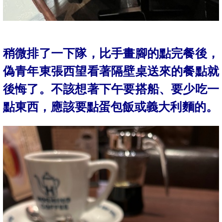
稍微
排了一下隊
，比手畫腳的點完餐後
，
偽青年東張西望看著隔壁桌送來的餐點
就
後悔了。不該想著下午要搭船、
要少吃一
點東西
，應該要點蛋包飯或義大利麵的。