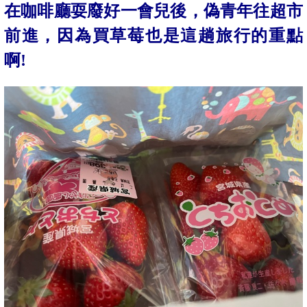
在咖啡廳耍廢好一會兒後，偽青年往超市
前進，因為買草莓也是這趟旅行的重點
啊!