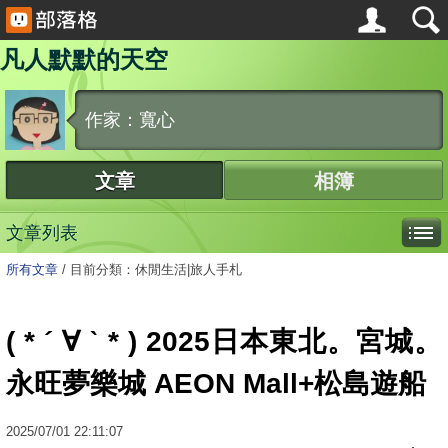
凡人默默的天空
作家：寬心
文章
相簿
文章列表
所有文章
/
目前分類：休閒生活|旅人手札
( * ´ ∀ ˋ * ) 2025日本東北。宮城。
永旺夢樂城 AEON Mall+松島遊船
2025
/
07
/
01
22:11:07