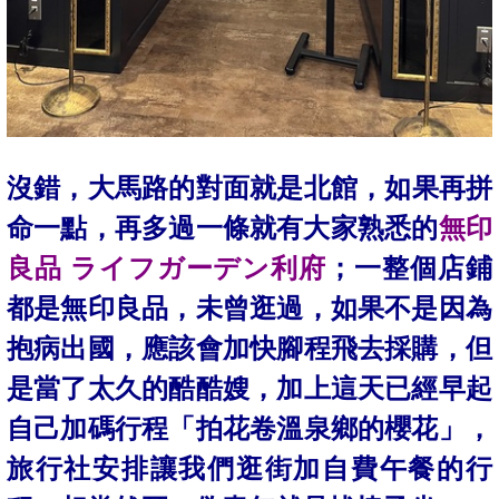
沒錯，大馬路的對面就是北館，如果再拼
命一點，再多過一條就有大家熟悉的
無印
良品 ライフガーデン利府
；
一整個店鋪
都是無印良品，未曾逛過
，如果不是因為
抱病出國，應該會加快腳程飛去採購，但
是當了太久的酷酷嫂，加上這天已經早起
自己加碼行程「拍花卷溫泉鄉的櫻花」，
旅行社安排讓我們逛街加自費午餐的行