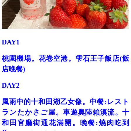
DAY1
桃園機場。花卷空港。
雫石王子飯店(飯
店晚餐)
DAY2
風雨中的十和田湖乙女像。中餐:
レスト
ランたかさご屋。
車遊奧陸賴溪流。十
和田官廳街通花滿開。晚餐:燒肉吃到