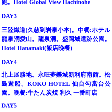
飽。Hotel Global View Hachinohe
DAY3
三陸鐵道(久慈到岩泉小本)。中餐:
ホテル
龍泉洞愛山。龍泉洞。
盛岡城遺跡公園。
Hotel Hanamaki
(飯店晚餐)
DAY4
北上展勝地。永旺夢樂城新利府南館。松
島遊船。KOKO HOTEL 仙台勾當台公
園。晚餐:
牛たん炭焼 利久 一番町店
DAY5