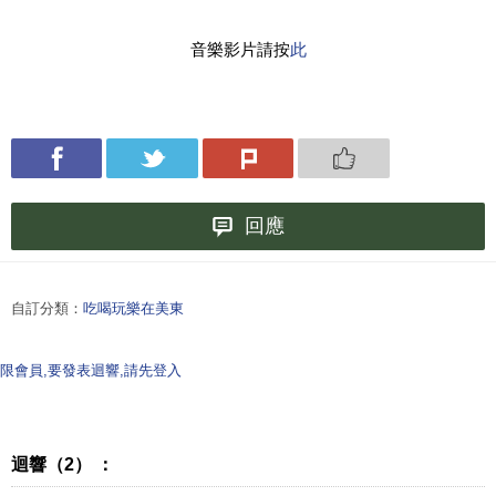
音樂影片請按
此
回應
自訂分類：
吃喝玩樂在美東
限會員,要發表迴響,請先登入
迴響（2） ：