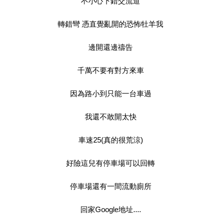
不小心下錯交流道
轉錯彎 憑直覺亂開的恐怖牡羊我
邊開還邊禱告
千萬不要有對方來車
因為路小到只能一台車過
我還不敢開太快
車速25(真的很荒涼)
好險這兒有停車場可以回轉
停車場還有一間流動廁所
回家Google地址....