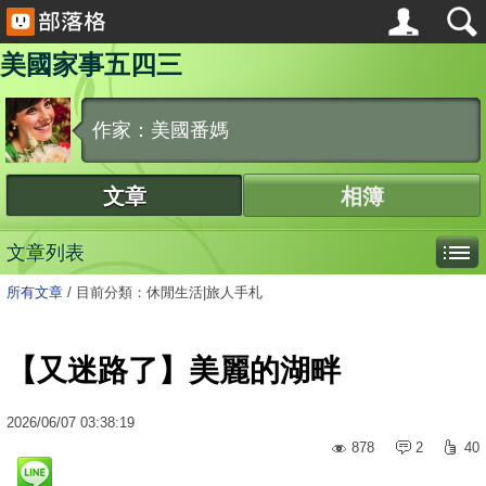
美國家事五四三
作家：美國番媽
文章
相簿
文章列表
所有文章
/
目前分類：休閒生活|旅人手札
【又迷路了】美麗的湖畔
2026
/
06
/
07
03:38:19
878
2
40