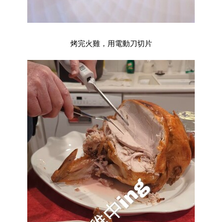
烤完火雞，用電動刀切片