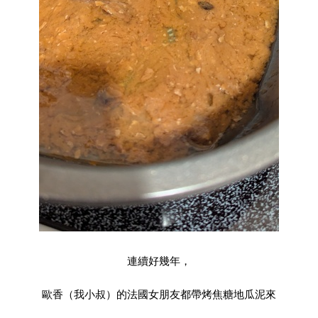
連續好幾年，
歐香（我小叔）的法國女朋友都帶烤焦糖地瓜泥來