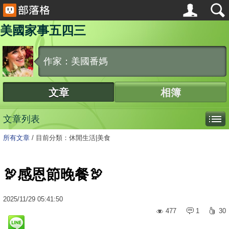
美國家事五四三
作家：美國番媽
文章
相簿
文章列表
所有文章
/
目前分類：休閒生活|美食
🦃感恩節晚餐🦃
2025
/
11
/
29
05:41:50
477
1
30