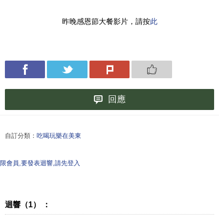
昨晚感恩節大餐影片，請按
此
回應
自訂分類：
吃喝玩樂在美東
限會員,要發表迴響,請先登入
迴響（1） ：