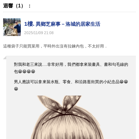
迴響（1） ：
1樓.
異鄉芝麻事－洛城的居家生活
2025
/
11
/
09
21
:
08
這種袋子只能買菜用，平時外出沒有拉鍊內包，不太好用．
對我和老三來說....非常好用，我們都拿來裝畫具、書和勾毛線的
包😁😁😁😁
男人應該可以拿來裝水瓶、零食、和沿路逛街買的小紀念品😁😁
😁