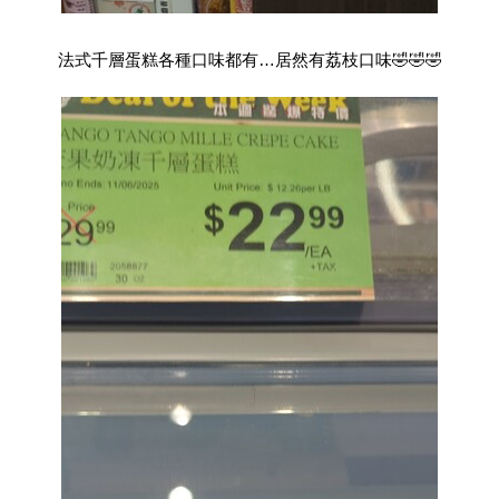
法式千層蛋糕各種口味都有…居然有荔枝口味🤣🤣🤣