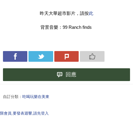
昨天大華超市影片，請按
此
背景音樂：99 Ranch finds
回應
自訂分類：
吃喝玩樂在美東
限會員,要發表迴響,請先登入