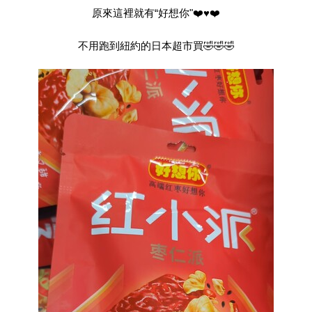
原來這裡就有“好想你"❤️♥️❤️
不用跑到紐約的日本超市買🤣🤣🤣