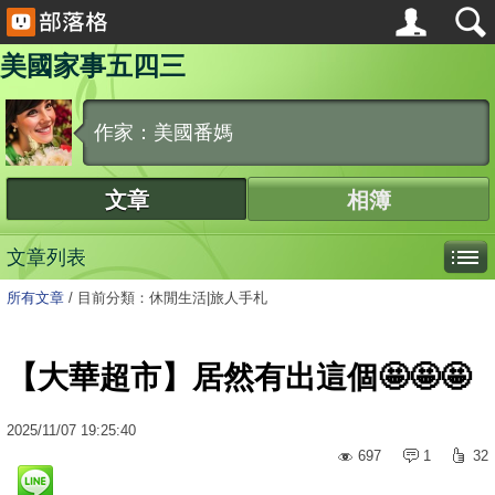
美國家事五四三
作家：美國番媽
文章
相簿
文章列表
所有文章
/
目前分類：休閒生活|旅人手札
【大華超市】居然有出這個🤩🤩🤩
2025
/
11
/
07
19:25:40
697
1
32