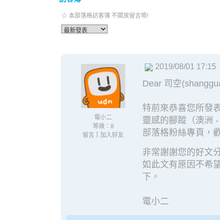
☆ 本部落格訪客簿 不開放留言唷!
2019/08/01 17:15
Dear
司空(shanggu
特前來恭喜您所發表
電小二
靈感的腳蹤（澳洲 
等級：8
部落格粉絲專頁
，歡
留言
｜
加入好友
非常謝謝您的好文
如此文有原因不希
下。
電小二