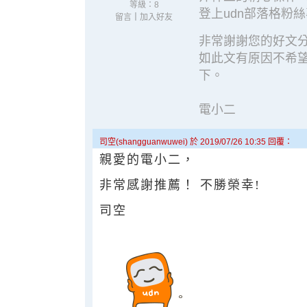
等級：8
登上
udn部落格粉
留言
｜
加入好友
非常謝謝您的好文
如此文有原因不希
下。
電小二
司空(shangguanwuwei) 於 2019/07/26 10:35 回覆：
親愛的電小二，
非常感謝推薦！ 不勝榮幸!
司空