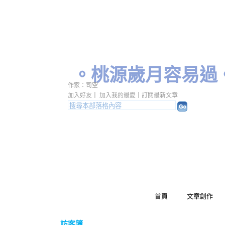
。桃源歲月容易過
作家：司空
加入好友
｜
加入我的最愛
｜
訂閱最新文章
首頁
文章創作
訪客簿