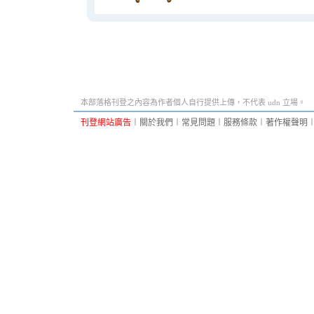
本部落格刊登之內容為作者個人自行提供上傳，不代表 udn 立場。
刊登網站廣告
︱
關於我們
︱
常見問題
︱
服務條款
︱
著作權聲明